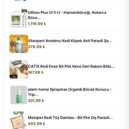
Oithox Plus Ul 5 Lt - Hamamböceği, Kokarca
Böce...
1,119.99 ₺
Vitexpert Arındırıcı Kedi Köpek Anti Parazit Şa...
376.99 ₺
CATİX Kedi Ense Bit Pire Kene Deri Bakımı Bitki...
167.99 ₺
plant-home Spraymax Organik Böcek Kovucu -
Trip...
201.99 ₺
Metapet Kedi Tüy Damlası - Bit Pire Dış Parazit...
403.99 ₺