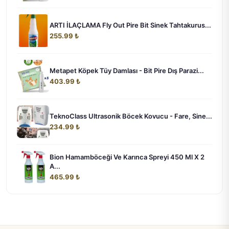
ARTI İLAÇLAMA Fly Out Pire Bit Sinek Tahtakurus...
255.99 ₺
Metapet Köpek Tüy Damlası - Bit Pire Dış Parazi...
403.99 ₺
TeknoClass Ultrasonik Böcek Kovucu - Fare, Sine...
234.99 ₺
Bion Hamamböceği Ve Karınca Spreyi 450 Ml X 2
A...
465.99 ₺