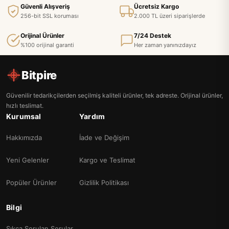
Güvenli Alışveriş
Ücretsiz Kargo
256-bit SSL koruması
2.000 TL üzeri siparişlerde
Orijinal Ürünler
7/24 Destek
%100 orijinal garanti
Her zaman yanınızdayız
Bitpire
Güvenilir tedarikçilerden seçilmiş kaliteli ürünler, tek adreste. Orijinal ürünler,
hızlı teslimat.
Kurumsal
Yardım
Hakkımızda
İade ve Değişim
Yeni Gelenler
Kargo ve Teslimat
Popüler Ürünler
Gizlilik Politikası
Bilgi
Sıkça Sorulan Sorular