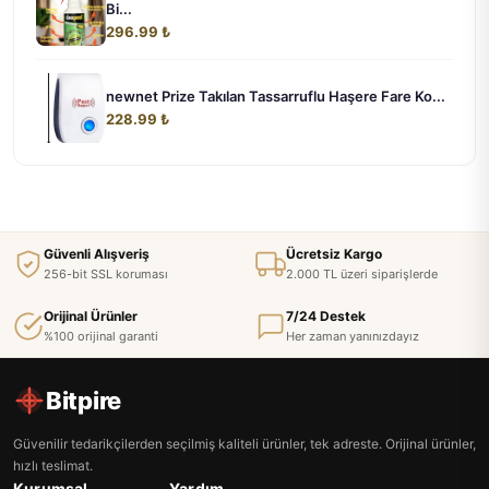
Bi...
296.99 ₺
newnet Prize Takılan Tassarruflu Haşere Fare Ko...
228.99 ₺
Güvenli Alışveriş
Ücretsiz Kargo
256-bit SSL koruması
2.000 TL üzeri siparişlerde
Orijinal Ürünler
7/24 Destek
%100 orijinal garanti
Her zaman yanınızdayız
Bitpire
Güvenilir tedarikçilerden seçilmiş kaliteli ürünler, tek adreste. Orijinal ürünler,
hızlı teslimat.
Kurumsal
Yardım