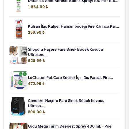
Defans 4 Adet Aerosol Böcek Spreyi 100 ml - Etk...
1,864.99 ₺
Kulsan İlaç Kulper Hamamböceği Pire Karınca Kar...
256.99 ₺
Shopura Haşere Fare Sinek Böcek Kovucu
Ultrason...
626.99 ₺
LeChaton Pet Care Kediler İçin Dış Parazit Pire...
472.99 ₺
Canderel Haşere Fare Sinek Böcek Kovucu
Ultraso...
599.99 ₺
Ordu Mega Tarim Deepest Sprey 400 mL - Pire,