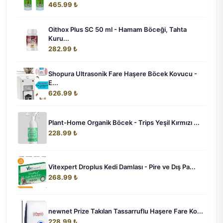
465.99 ₺
Oithox Plus SC 50 ml - Hamam Böceği, Tahta
Kuru...
282.99 ₺
Shopura Ultrasonik Fare Haşere Böcek Kovucu -
E...
626.99 ₺
Plant-Home Organik Böcek - Trips Yeşil Kırmızı ...
228.99 ₺
Vitexpert Droplus Kedi Damlası - Pire ve Dış Pa...
268.99 ₺
newnet Prize Takılan Tassarruflu Haşere Fare Ko...
228.99 ₺