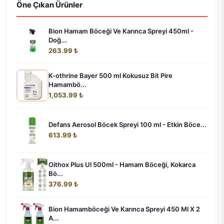
Öne Çıkan Ürünler
Bion Hamam Böceği Ve Karınca Spreyi 450ml -
Doğ...
263.99 ₺
K-othrine Bayer 500 ml Kokusuz Bit Pire
Hamambö...
1,053.99 ₺
Defans Aerosol Böcek Spreyi 100 ml - Etkin Böce...
613.99 ₺
Oithox Plus Ul 500ml - Hamam Böceği, Kokarca
Bö...
376.99 ₺
Bion Hamamböceği Ve Karınca Spreyi 450 Ml X 2
A...