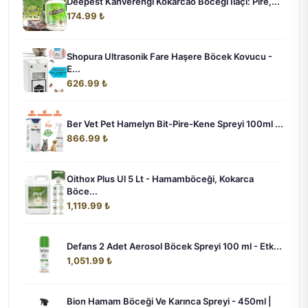
Deepest Kahverengi Kokarcao Böceği İlaçı: Pire,...
174.99 ₺
Shopura Ultrasonik Fare Haşere Böcek Kovucu -
E...
626.99 ₺
Ber Vet Pet Hamelyn Bit-Pire-Kene Spreyi 100ml ...
866.99 ₺
Oithox Plus Ul 5 Lt - Hamamböceği, Kokarca
Böce...
1,119.99 ₺
Defans 2 Adet Aerosol Böcek Spreyi 100 ml - Etk...
1,051.99 ₺
Bion Hamam Böceği Ve Karınca Spreyi - 450ml |