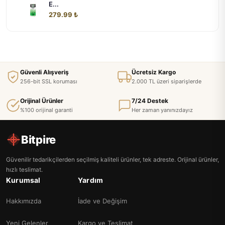
E...
279.99 ₺
Güvenli Alışveriş
Ücretsiz Kargo
256-bit SSL koruması
2.000 TL üzeri siparişlerde
Orijinal Ürünler
7/24 Destek
%100 orijinal garanti
Her zaman yanınızdayız
Bitpire
Güvenilir tedarikçilerden seçilmiş kaliteli ürünler, tek adreste. Orijinal ürünler,
hızlı teslimat.
Kurumsal
Yardım
Hakkımızda
İade ve Değişim
Yeni Gelenler
Kargo ve Teslimat