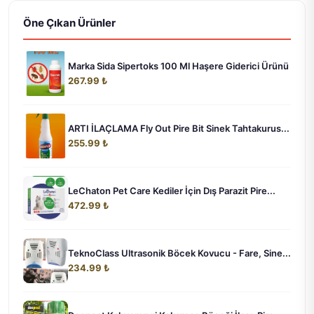
Öne Çıkan Ürünler
Marka Sida Sipertoks 100 Ml Haşere Giderici Ürünü
267.99 ₺
ARTI İLAÇLAMA Fly Out Pire Bit Sinek Tahtakurus...
255.99 ₺
LeChaton Pet Care Kediler İçin Dış Parazit Pire...
472.99 ₺
TeknoClass Ultrasonik Böcek Kovucu - Fare, Sine...
234.99 ₺