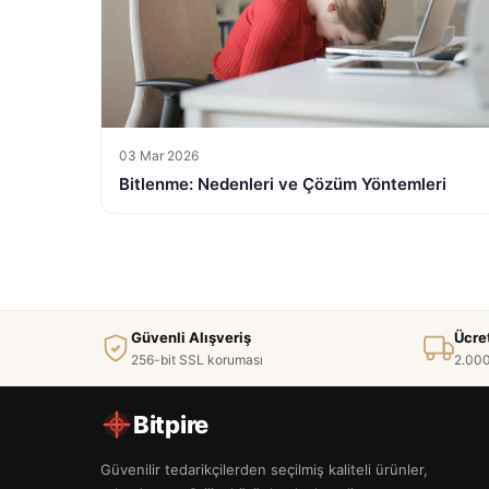
03 Mar 2026
Bitlenme: Nedenleri ve Çözüm Yöntemleri
Güvenli Alışveriş
Ücre
256-bit SSL koruması
2.000
Bitpire
Güvenilir tedarikçilerden seçilmiş kaliteli ürünler,