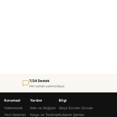
7/24 Destek
Her zaman yanınızdayız
Kurumsal
Yardım
Bilgi
Hakkımızda
İade ve Değişim
Sıkça Sorulan Sorular
Yeni Gelenler
Kargo ve Teslimat
Kullanım Şartları