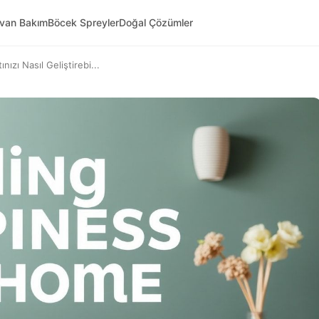
yvan Bakım
Böcek Spreyler
Doğal Çözümler
zı Nasıl Geliştirebi...