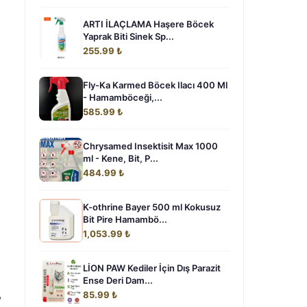
ARTI İLAÇLAMA Haşere Böcek
Yaprak Biti Sinek Sp...
255.99 ₺
Fly-Ka Karmed Böcek Ilacı 400 Ml
- Hamamböceği,...
585.99 ₺
Chrysamed Insektisit Max 1000
ml - Kene, Bit, P...
484.99 ₺
K-othrine Bayer 500 ml Kokusuz
Bit Pire Hamambö...
1,053.99 ₺
LİON PAW Kediler İçin Dış Parazit
Ense Deri Dam...
,
85.99 ₺