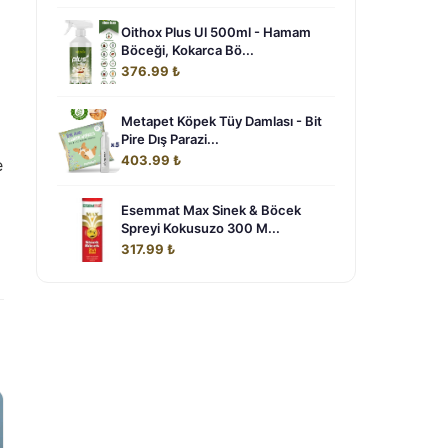
Oithox Plus Ul 500ml - Hamam
Böceği, Kokarca Bö...
376.99 ₺
Metapet Köpek Tüy Damlası - Bit
Pire Dış Parazi...
403.99 ₺
e
Esemmat Max Sinek & Böcek
Spreyi Kokusuzo 300 M...
317.99 ₺