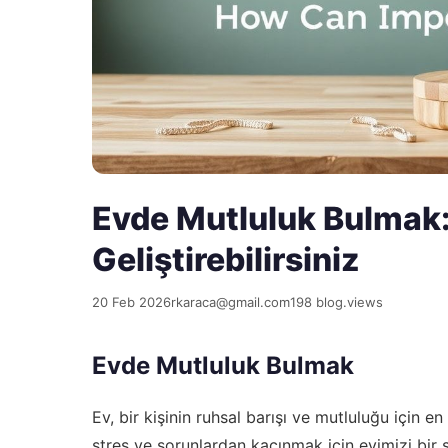
Evde Mutluluk Bulmak:
Geliştirebilirsiniz
20 Feb 2026
rkaraca@gmail.com
198 blog.views
Evde Mutluluk Bulmak
Ev, bir kişinin ruhsal barışı ve mutluluğu için e
stres ve sorunlardan kaçınmak için evimizi bir