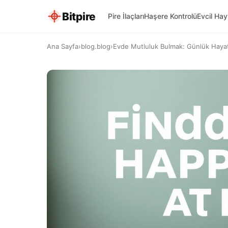
Bitpire
Pire İlaçları
Haşere Kontrolü
Evcil Ha
Ana Sayfa
›
blog.blog
›
Evde Mutluluk Bulmak: Günlük Hayatını