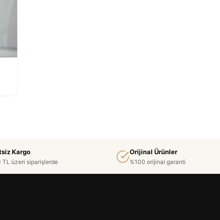
tsiz Kargo
Orijinal Ürünler
 TL üzeri siparişlerde
%100 orijinal garanti