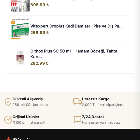
695.99 ₺
Vitexpert Droplus Kedi Damlası - Pire ve Dış Pa...
268.99 ₺
Oithox Plus SC 50 ml - Hamam Böceği, Tahta
Kuru...
282.99 ₺
Güvenli Alışveriş
Ücretsiz Kargo
256-bit SSL koruması
2.000 TL üzeri siparişlerde
Orijinal Ürünler
7/24 Destek
%100 orijinal garanti
Her zaman yanınızdayız