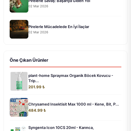
Pirelerle Savaş: Başarıya Giden Yol
02 Mar 2026
Pirelerle Mücadelede En İyi İlaçlar
02 Mar 2026
Öne Çıkan Ürünler
plant-home Spraymax Organik Böcek Kovucu -
Trip...
201.99 ₺
Chrysamed Insektisit Max 1000 ml - Kene, Bit, P...
484.99 ₺
Syngenta Icon 10CS 20ml - Karınca,