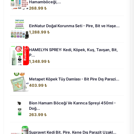
Hamamböceği,...
268.99 ₺
EinNatur Doğal Korunma Seti - Pire, Bit ve Haşe...
1,288.99 ₺
HAMELYN SPREY: Kedi, Köpek, Kuş, Tavşan, Bit,
P...
1,348.99 ₺
Metapet Köpek Tüy Damlası - Bit Pire Dış Parazi...
403.99 ₺
Bion Hamam Böceği Ve Karınca Spreyi 450ml -
Doğ...
263.99 ₺
Supravet Kedi Bit, Pire, Kene Dış Parazit Uzakl...