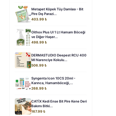
Metapet Köpek Tüy Damlası - Bit
Pire Dış Parazi...
403.99 ₺
Oithox Plus Ul 1 Lt Hamam Böceği
ve Diğer Haşer...
498.99 ₺
DERMASTUDIO Deepest RCU 400
Ml Narenciye Kokulu...
506.99 ₺
Syngenta Icon 10CS 20ml -
Karınca, Hamamböceği,...
268.99 ₺
CATİX Kedi Ense Bit Pire Kene Deri
Bakımı Bitki...
167.99 ₺