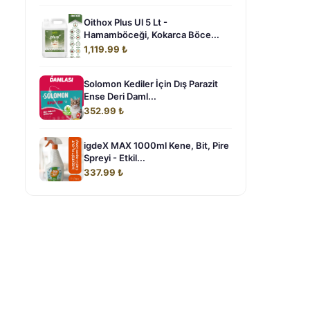
Oithox Plus Ul 5 Lt -
Hamamböceği, Kokarca Böce...
1,119.99 ₺
Solomon Kediler İçin Dış Parazit
Ense Deri Daml...
352.99 ₺
igdeX MAX 1000ml Kene, Bit, Pire
Spreyi - Etkil...
337.99 ₺