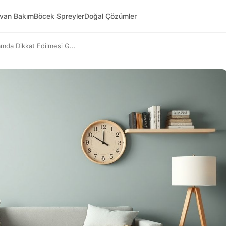
yvan Bakım
Böcek Spreyler
Doğal Çözümler
mda Dikkat Edilmesi G...