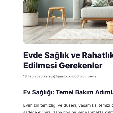
Evde Sağlık ve Rahatl
Edilmesi Gerekenler
18 Feb 2026
rkaraca@gmail.com
350 blog.views
Ev Sağlığı: Temel Bakım Adıml
Evimizin temizliği ve düzeni, yaşam kalitemizi 
sadece evimizi daha hoş bir yer yapmakla kalm