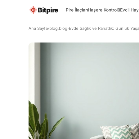
Bitpire
Pire İlaçları
Haşere Kontrolü
Evcil Ha
Ana Sayfa
›
blog.blog
›
Evde Sağlık ve Rahatlık: Günlük Yaşa