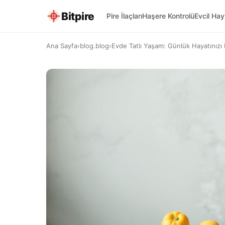
Bitpire
Pire İlaçları
Haşere Kontrolü
Evcil Ha
Ana Sayfa
›
blog.blog
›
Evde Tatlı Yaşam: Günlük Hayatınızı Na