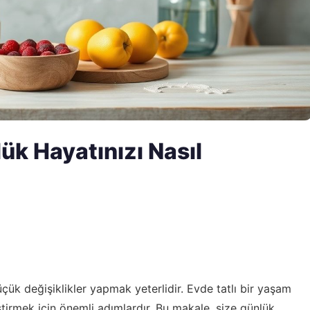
ük Hayatınızı Nasıl
çük değişiklikler yapmak yeterlidir. Evde tatlı bir yaşam
liştirmek için önemli adımlardır. Bu makale, size günlük