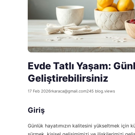
Evde Tatlı Yaşam: Günl
Geliştirebilirsiniz
17 Feb 2026
rkaraca@gmail.com
245 blog.views
Giriş
Günlük hayatımızın kalitesini yükseltmek için kü
sürmek, kişisel gelişimimizi ve ilişkilerimizi ge