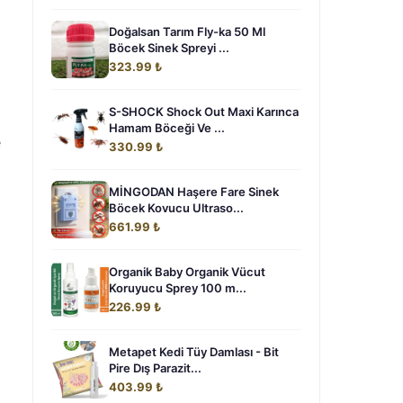
Doğalsan Tarım Fly-ka 50 Ml
Böcek Sinek Spreyi ...
323.99 ₺
S-SHOCK Shock Out Maxi Karınca
Hamam Böceği Ve ...
e
330.99 ₺
MİNGODAN Haşere Fare Sinek
Böcek Kovucu Ultraso...
661.99 ₺
Organik Baby Organik Vücut
Koruyucu Sprey 100 m...
226.99 ₺
Metapet Kedi Tüy Damlası - Bit
Pire Dış Parazit...
403.99 ₺