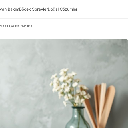
yvan Bakım
Böcek Spreyler
Doğal Çözümler
sıl Geliştirebilirs...