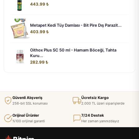
443.99 ₺
Metapet Kedi Tüy Damlası - Bit Pire Dış Parazit...
403.99 ₺
Oithox Plus SC 50 ml - Hamam Böceği, Tahta
Kuru...
282.99 ₺
Güvenli Alışveriş
Ücretsiz Kargo
256-bit SSL koruması
2.000 TL üzeri siparişlerde
Orijinal Ürünler
7/24 Destek
%100 orijinal garanti
Her zaman yanınızdayız