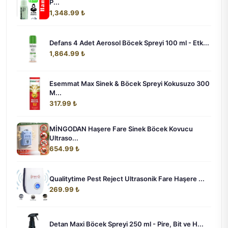
P...
1,348.99 ₺
Defans 4 Adet Aerosol Böcek Spreyi 100 ml - Etk...
1,864.99 ₺
Esemmat Max Sinek & Böcek Spreyi Kokusuzo 300
M...
317.99 ₺
MİNGODAN Haşere Fare Sinek Böcek Kovucu
Ultraso...
654.99 ₺
Qualitytime Pest Reject Ultrasonik Fare Haşere ...
269.99 ₺
Detan Maxi Böcek Spreyi 250 ml - Pire, Bit ve H...