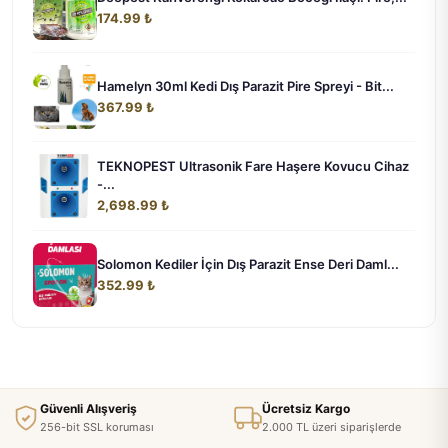
174.99 ₺
Hamelyn 30ml Kedi Dış Parazit Pire Spreyi - Bit...
367.99 ₺
TEKNOPEST Ultrasonik Fare Haşere Kovucu Cihaz
-...
2,698.99 ₺
Solomon Kediler İçin Dış Parazit Ense Deri Daml...
352.99 ₺
Güvenli Alışveriş
Ücretsiz Kargo
256-bit SSL koruması
2.000 TL üzeri siparişlerde