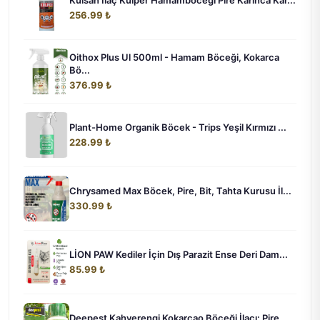
Kulsan İlaç Kulper Hamamböceği Pire Karınca Kar...
256.99 ₺
Oithox Plus Ul 500ml - Hamam Böceği, Kokarca
Bö...
376.99 ₺
Plant-Home Organik Böcek - Trips Yeşil Kırmızı ...
228.99 ₺
Chrysamed Max Böcek, Pire, Bit, Tahta Kurusu İl...
330.99 ₺
LİON PAW Kediler İçin Dış Parazit Ense Deri Dam...
85.99 ₺
Deepest Kahverengi Kokarcao Böceği İlaçı: Pire,...