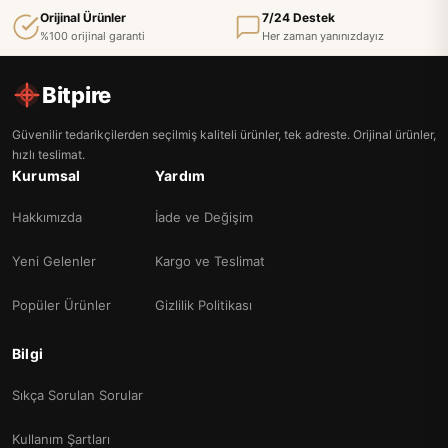
Orijinal Ürünler
7/24 Destek
%100 orijinal garanti
Her zaman yanınızdayız
Bitpire
Güvenilir tedarikçilerden seçilmiş kaliteli ürünler, tek adreste. Orijinal ürünler,
hızlı teslimat.
Kurumsal
Yardım
Hakkımızda
İade ve Değişim
Yeni Gelenler
Kargo ve Teslimat
Popüler Ürünler
Gizlilik Politikası
Bilgi
Sıkça Sorulan Sorular
Kullanım Şartları