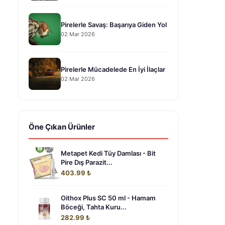
Pirelerle Savaş: Başarıya Giden Yol
02 Mar 2026
Pirelerle Mücadelede En İyi İlaçlar
02 Mar 2026
Öne Çıkan Ürünler
Metapet Kedi Tüy Damlası - Bit
Pire Dış Parazit...
403.99 ₺
Oithox Plus SC 50 ml - Hamam
Böceği, Tahta Kuru...
282.99 ₺