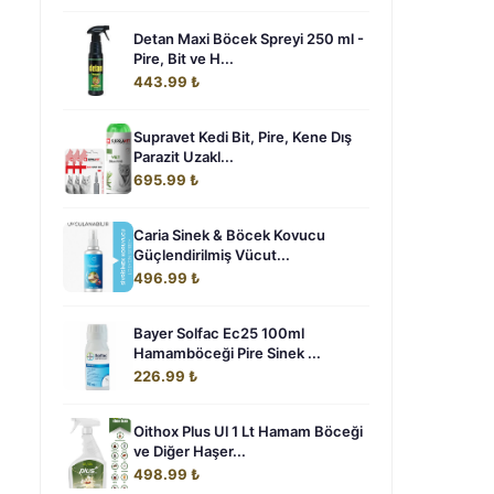
Detan Maxi Böcek Spreyi 250 ml -
Pire, Bit ve H...
443.99 ₺
Supravet Kedi Bit, Pire, Kene Dış
Parazit Uzakl...
695.99 ₺
Caria Sinek & Böcek Kovucu
Güçlendirilmiş Vücut...
496.99 ₺
Bayer Solfac Ec25 100ml
Hamamböceği Pire Sinek ...
226.99 ₺
Oithox Plus Ul 1 Lt Hamam Böceği
ve Diğer Haşer...
498.99 ₺