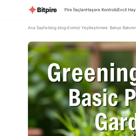
Bitpire
Pire İlaçları
Haşere Kontrolü
Evcil Ha
Ana Sayfa
›
blog.blog
›
Evimizi Yeşilleştirmek: Bahçe Bakımın