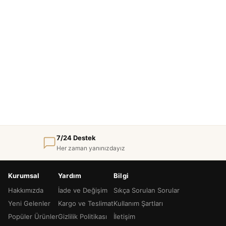
7/24 Destek
Her zaman yanınızdayız
Kurumsal
Yardım
Bilgi
Hakkımızda
İade ve Değişim
Sıkça Sorulan Sorular
Yeni Gelenler
Kargo ve Teslimat
Kullanım Şartları
Popüler Ürünler
Gizlilik Politikası
İletişim