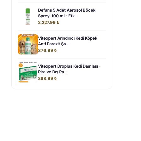
Defans 5 Adet Aerosol Böcek
Spreyi 100 ml - Etk...
2,227.99 ₺
Vitexpert Arındırıcı Kedi Köpek
Anti Parazit Şa...
376.99 ₺
Vitexpert Droplus Kedi Damlası -
Pire ve Dış Pa...
268.99 ₺