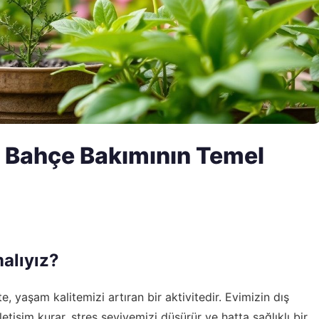
: Bahçe Bakımının Temel
alıyız?
, yaşam kalitemizi artıran bir aktivitedir. Evimizin dış
etişim kurar, stres seviyemizi düşürür ve hatta sağlıklı bir