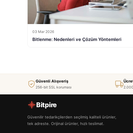
03 Mar 2026
Bitlenme: Nedenleri ve Çözüm Yöntemleri
Güvenli Alışveriş
Ücre
256-bit SSL koruması
2.000
Bitpire
Güvenilir tedarikçilerden seçilmiş kaliteli ürünler,
tek adreste. Orijinal ürünler, hızlı teslimat.