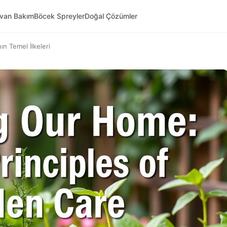
yvan Bakım
Böcek Spreyler
Doğal Çözümler
ın Temel İlkeleri