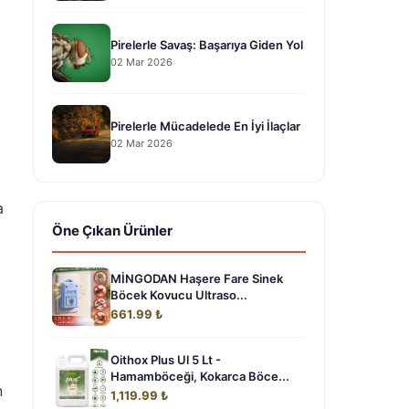
Pirelerle Savaş: Başarıya Giden Yol
02 Mar 2026
Pirelerle Mücadelede En İyi İlaçlar
02 Mar 2026
a
Öne Çıkan Ürünler
MİNGODAN Haşere Fare Sinek
Böcek Kovucu Ultraso...
661.99 ₺
Oithox Plus Ul 5 Lt -
Hamamböceği, Kokarca Böce...
n
1,119.99 ₺