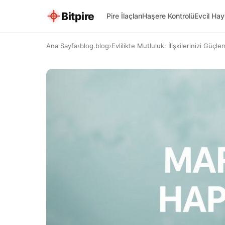
Bitpire
Pire İlaçları
Haşere Kontrolü
Evcil Ha
Ana Sayfa
›
blog.blog
›
Evlilikte Mutluluk: İlişkilerinizi Güçle