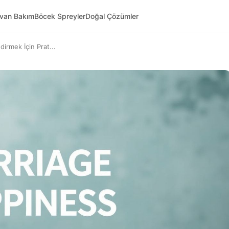
yvan Bakım
Böcek Spreyler
Doğal Çözümler
ndirmek İçin Prat...