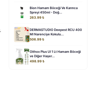
Bion Hamam Böceği Ve Karınca
Spreyi 450ml - Doğ...
263.99 ₺
,
DERMASTUDIO Deepest RCU 400
Ml Narenciye Kokulu...
506.99 ₺
Oithox Plus Ul 1 Lt Hamam Böceği
ve Diğer Haşer...
498.99 ₺