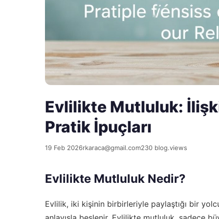
Evlilikte Mutluluk: İliş
Pratik İpuçları
19 Feb 2026
rkaraca@gmail.com
230 blog.views
Evlilikte Mutluluk Nedir?
Evlilik, iki kişinin birbirleriyle paylaştığı bir yo
anlayışla beslenir. Evlilikte mutluluk, sadece b