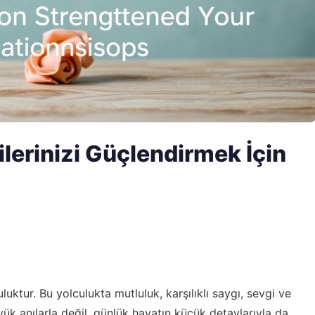
kilerinizi Güçlendirmek İçin
lculuktur. Bu yolculukta mutluluk, karşılıklı saygı, sevgi ve
üyük anılarla değil, günlük hayatın küçük detaylarıyla da