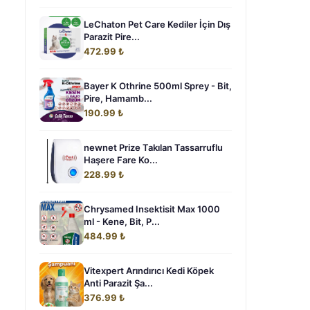
LeChaton Pet Care Kediler İçin Dış
Parazit Pire...
472.99 ₺
Bayer K Othrine 500ml Sprey - Bit,
Pire, Hamamb...
190.99 ₺
newnet Prize Takılan Tassarruflu
Haşere Fare Ko...
228.99 ₺
Chrysamed Insektisit Max 1000
ml - Kene, Bit, P...
484.99 ₺
Vitexpert Arındırıcı Kedi Köpek
Anti Parazit Şa...
376.99 ₺