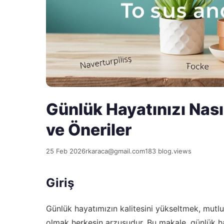
Günlük Hayatınızı Nasıl 
ve Öneriler
25 Feb 2026
rkaraca@gmail.com
183 blog.views
Giriş
Günlük hayatımızın kalitesini yükseltmek, mutl
olmak herkesin arzusudur. Bu makale, günlük haya