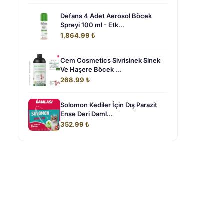
Defans 4 Adet Aerosol Böcek
Spreyi 100 ml - Etk...
1,864.99 ₺
Cem Cosmetics Sivrisinek Sinek
Ve Haşere Böcek ...
268.99 ₺
Solomon Kediler İçin Dış Parazit
Ense Deri Daml...
352.99 ₺