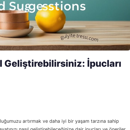
Geliştirebilirsiniz: İpucları
uluğumuzu artırmak ve daha iyi bir yaşam tarzına sahip
tınızı nasıl geliştirebileceğinize dair ipuçları ve öneriler