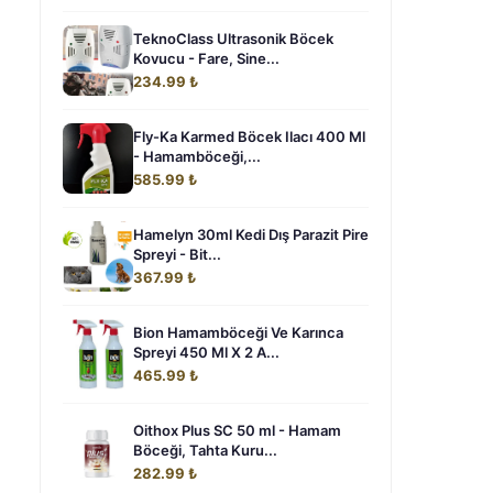
TeknoClass Ultrasonik Böcek
Kovucu - Fare, Sine...
234.99 ₺
Fly-Ka Karmed Böcek Ilacı 400 Ml
- Hamamböceği,...
585.99 ₺
Hamelyn 30ml Kedi Dış Parazit Pire
Spreyi - Bit...
367.99 ₺
Bion Hamamböceği Ve Karınca
Spreyi 450 Ml X 2 A...
465.99 ₺
Oithox Plus SC 50 ml - Hamam
Böceği, Tahta Kuru...
282.99 ₺