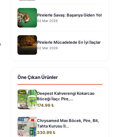
.
Pirelerle Savaş: Başarıya Giden Yol
02 Mar 2026
Pirelerle Mücadelede En İyi İlaçlar
e
02 Mar 2026
Öne Çıkan Ürünler
Deepest Kahverengi Kokarcao
Böceği İlaçı: Pire,...
174.99 ₺
Chrysamed Max Böcek, Pire, Bit,
Tahta Kurusu İl...
330.99 ₺