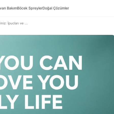
yvan Bakım
Böcek Spreyler
Doğal Çözümler
niz: İpucları ve ...