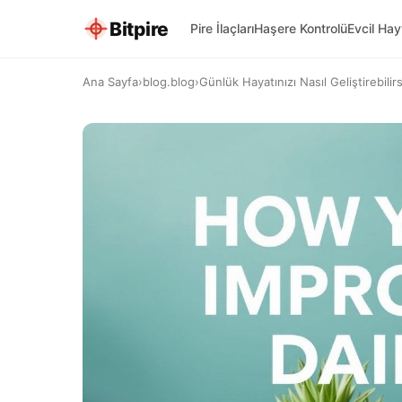
Bitpire
Pire İlaçları
Haşere Kontrolü
Evcil Ha
Ana Sayfa
›
blog.blog
›
Günlük Hayatınızı Nasıl Geliştirebilirsi