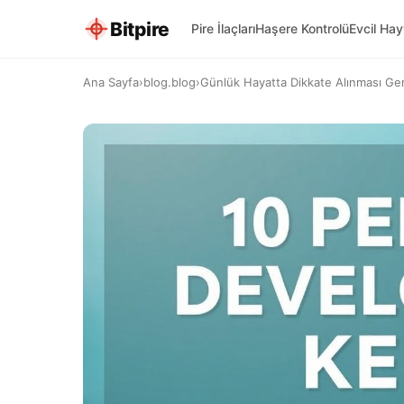
Bitpire
Pire İlaçları
Haşere Kontrolü
Evcil Ha
Ana Sayfa
›
blog.blog
›
Günlük Hayatta Dikkate Alınması Gere