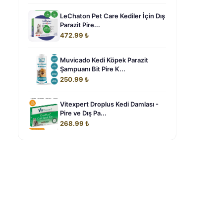
LeChaton Pet Care Kediler İçin Dış
Parazit Pire...
472.99 ₺
Muvicado Kedi Köpek Parazit
Şampuanı Bit Pire K...
250.99 ₺
Vitexpert Droplus Kedi Damlası -
Pire ve Dış Pa...
268.99 ₺