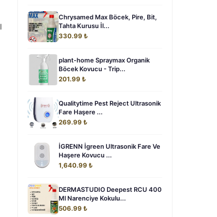
Chrysamed Max Böcek, Pire, Bit,
l
Tahta Kurusu İl...
330.99 ₺
plant-home Spraymax Organik
Böcek Kovucu - Trip...
201.99 ₺
Qualitytime Pest Reject Ultrasonik
Fare Haşere ...
269.99 ₺
İGRENN İgreen Ultrasonik Fare Ve
Haşere Kovucu ...
1,640.99 ₺
DERMASTUDIO Deepest RCU 400
Ml Narenciye Kokulu...
506.99 ₺