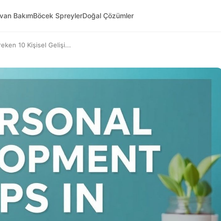
yvan Bakım
Böcek Spreyler
Doğal Çözümler
ken 10 Kişisel Gelişi...