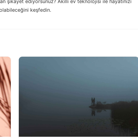
ktan şikayet ediyorsunuz?
Akıllı ev teknolojisi ile hayatınızı
olabileceğini keşfedin.