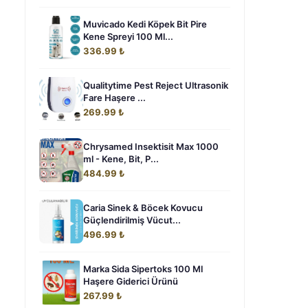
Muvicado Kedi Köpek Bit Pire
Kene Spreyi 100 Ml...
336.99 ₺
Qualitytime Pest Reject Ultrasonik
Fare Haşere ...
269.99 ₺
Chrysamed Insektisit Max 1000
ml - Kene, Bit, P...
484.99 ₺
Caria Sinek & Böcek Kovucu
Güçlendirilmiş Vücut...
496.99 ₺
Marka Sida Sipertoks 100 Ml
Haşere Giderici Ürünü
267.99 ₺