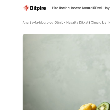
Bitpire
Pire İlaçları
Haşere Kontrolü
Evcil Ha
Ana Sayfa
›
blog.blog
›
Günlük Hayatta Dikkatli Olmak: İçerik