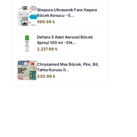
Shopura Ultrasonik Fare Haşere
Böcek Kovucu - E...
599.99 ₺
Defans 5 Adet Aerosol Böcek
Spreyi 100 ml - Etk...
2,227.99 ₺
Chrysamed Max Böcek, Pire, Bit,
Tahta Kurusu İl...
330.99 ₺