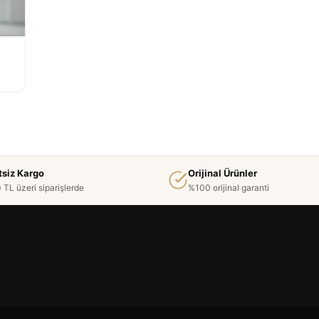
tsiz Kargo
Orijinal Ürünler
 TL üzeri siparişlerde
%100 orijinal garanti