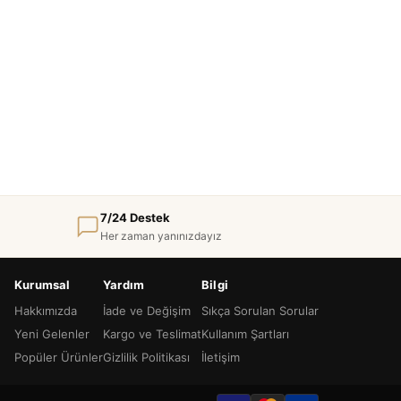
7/24 Destek
Her zaman yanınızdayız
Kurumsal
Yardım
Bilgi
Hakkımızda
İade ve Değişim
Sıkça Sorulan Sorular
Yeni Gelenler
Kargo ve Teslimat
Kullanım Şartları
Popüler Ürünler
Gizlilik Politikası
İletişim