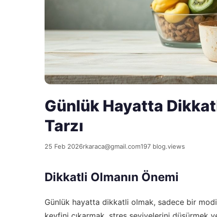
Günlük Hayatta Dikkatl
Tarzı
25 Feb 2026
rkaraca@gmail.com
197 blog.views
Dikkatli Olmanın Önemi
Günlük hayatta dikkatli olmak, sadece bir modif
keyfini çıkarmak, stres seviyelerini düşürmek v