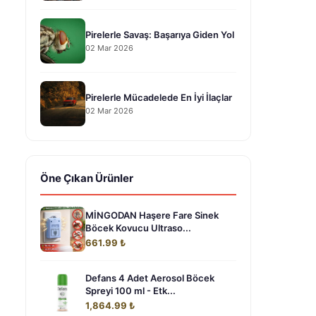
Pirelerle Savaş: Başarıya Giden Yol
02 Mar 2026
Pirelerle Mücadelede En İyi İlaçlar
02 Mar 2026
Öne Çıkan Ürünler
MİNGODAN Haşere Fare Sinek
Böcek Kovucu Ultraso...
661.99 ₺
Defans 4 Adet Aerosol Böcek
Spreyi 100 ml - Etk...
1,864.99 ₺