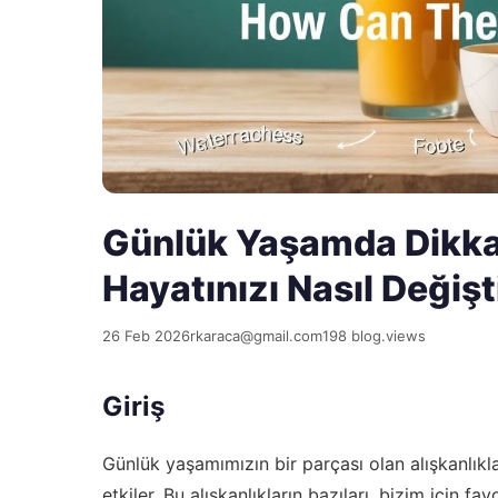
Günlük Yaşamda Dikkat 
Hayatınızı Nasıl Değişti
26 Feb 2026
rkaraca@gmail.com
198 blog.views
Giriş
Günlük yaşamımızın bir parçası olan alışkanlıkla
etkiler. Bu alışkanlıkların bazıları, bizim için fay