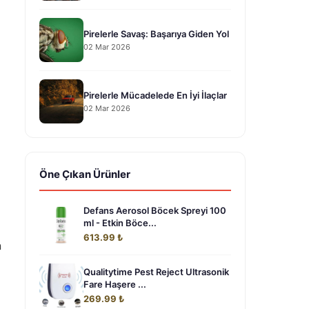
Pirelerle Savaş: Başarıya Giden Yol
02 Mar 2026
Pirelerle Mücadelede En İyi İlaçlar
02 Mar 2026
Öne Çıkan Ürünler
Defans Aerosol Böcek Spreyi 100
ml - Etkin Böce...
613.99 ₺
n
Qualitytime Pest Reject Ultrasonik
Fare Haşere ...
269.99 ₺