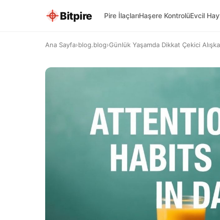
Bitpire
Pire İlaçları
Haşere Kontrolü
Evcil Ha
Ana Sayfa
›
blog.blog
›
Günlük Yaşamda Dikkat Çekici Alışkanl