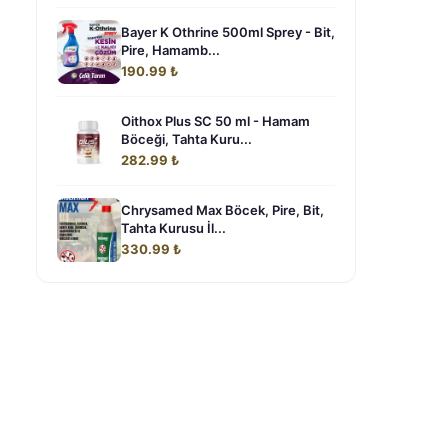
Bayer K Othrine 500ml Sprey - Bit,
Pire, Hamamb...
190.99 ₺
Oithox Plus SC 50 ml - Hamam
Böceği, Tahta Kuru...
282.99 ₺
Chrysamed Max Böcek, Pire, Bit,
Tahta Kurusu İl...
330.99 ₺