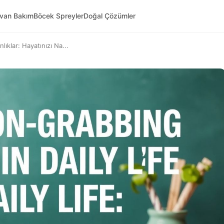
yvan Bakım
Böcek Spreyler
Doğal Çözümler
ıklar: Hayatınızı Na...