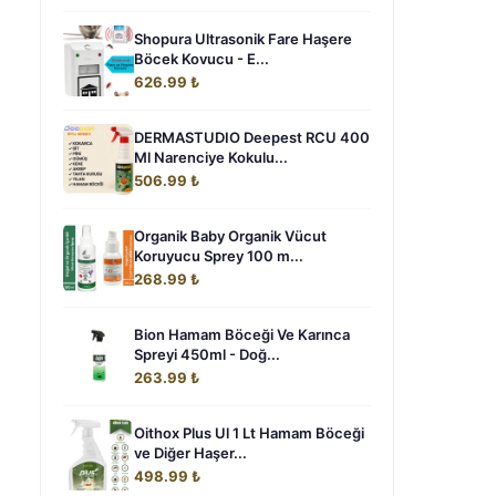
Shopura Ultrasonik Fare Haşere
Böcek Kovucu - E...
626.99 ₺
DERMASTUDIO Deepest RCU 400
Ml Narenciye Kokulu...
506.99 ₺
Organik Baby Organik Vücut
Koruyucu Sprey 100 m...
268.99 ₺
Bion Hamam Böceği Ve Karınca
Spreyi 450ml - Doğ...
263.99 ₺
Oithox Plus Ul 1 Lt Hamam Böceği
ve Diğer Haşer...
498.99 ₺