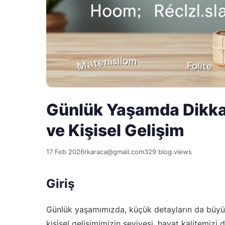
Günlük Yaşamda Dikkat 
ve Kişisel Gelişim
17 Feb 2026
rkaraca@gmail.com
329 blog.views
Giriş
Günlük yaşamımızda, küçük detayların da büyük etk
kişisel gelişimimizin seviyesi, hayat kalitemizi