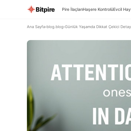
Bitpire
Pire İlaçları
Haşere Kontrolü
Evcil Ha
Ana Sayfa
›
blog.blog
›
Günlük Yaşamda Dikkat Çekici Detaylar