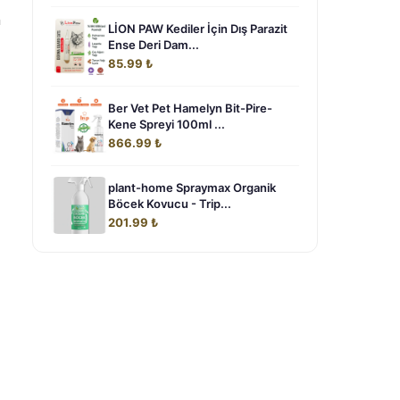
n
LİON PAW Kediler İçin Dış Parazit
Ense Deri Dam...
85.99 ₺
Ber Vet Pet Hamelyn Bit-Pire-
Kene Spreyi 100ml ...
866.99 ₺
plant-home Spraymax Organik
Böcek Kovucu - Trip...
201.99 ₺