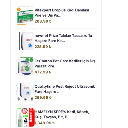
Vitexpert Droplus Kedi Damlası -
Pire ve Dış Pa...
268.99 ₺
newnet Prize Takılan Tassarruflu
Haşere Fare Ko...
228.99 ₺
LeChaton Pet Care Kediler İçin Dış
Parazit Pire...
472.99 ₺
Qualitytime Pest Reject Ultrasonik
Fare Haşere ...
269.99 ₺
HAMELYN SPREY: Kedi, Köpek,
Kuş, Tavşan, Bit, P...
1,348.99 ₺