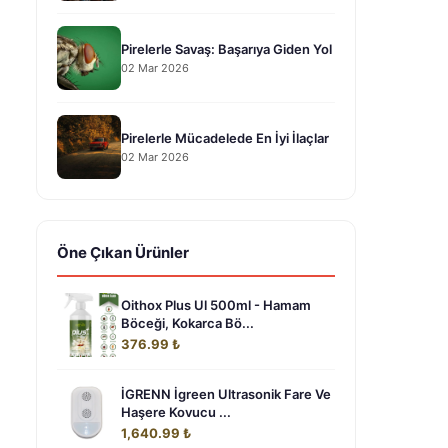
Pirelerle Savaş: Başarıya Giden Yol
02 Mar 2026
Pirelerle Mücadelede En İyi İlaçlar
02 Mar 2026
Öne Çıkan Ürünler
Oithox Plus Ul 500ml - Hamam
Böceği, Kokarca Bö...
376.99 ₺
İGRENN İgreen Ultrasonik Fare Ve
Haşere Kovucu ...
1,640.99 ₺