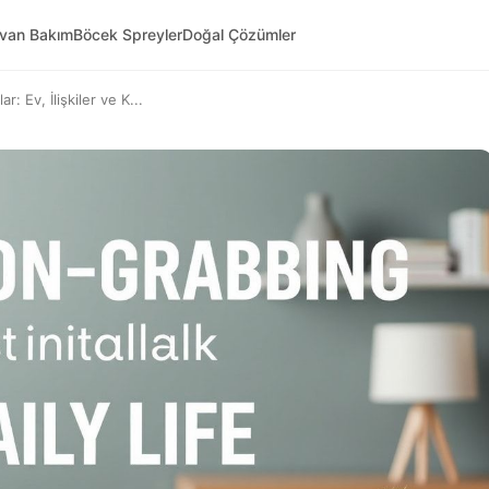
yvan Bakım
Böcek Spreyler
Doğal Çözümler
: Ev, İlişkiler ve K...