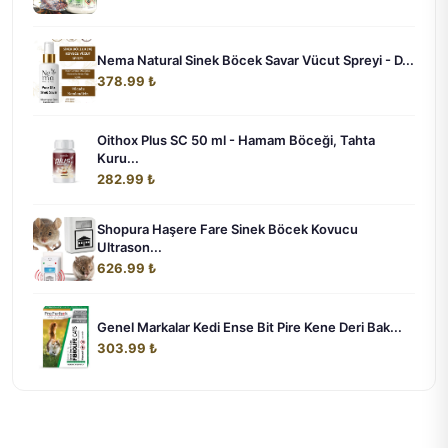
Nema Natural Sinek Böcek Savar Vücut Spreyi - D...
378.99 ₺
Oithox Plus SC 50 ml - Hamam Böceği, Tahta
Kuru...
282.99 ₺
Shopura Haşere Fare Sinek Böcek Kovucu
Ultrason...
626.99 ₺
Genel Markalar Kedi Ense Bit Pire Kene Deri Bak...
303.99 ₺