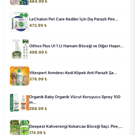
484.99 ₺
LeChaton Pet Care Kediler İçin Dış Parazit Pire...
472.99 ₺
Oithox Plus Ul 1 Lt Hamam Böceği ve Diğer Haşer...
498.99 ₺
Vitexpert Arındırıcı Kedi Köpek Anti Parazit Şa...
376.99 ₺
Organik Baby Organik Vücut Koruyucu Sprey 100
m...
268.99 ₺
Deepest Kahverengi Kokarcao Böceği İlaçı: Pire,...
174.99 ₺