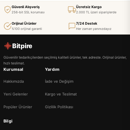
Güvenli Alışveriş
Ücretsiz Kargo
256-bit SSL koruması
2.000 TL üzeri siparişlerde
Orijinal Ürünler
7/24 Destek
%100 orijinal garanti
Her zaman yanınızdayız
Bitpire
Güvenilir tedarikçilerden seçilmiş kaliteli ürünler, tek adreste. Orijinal ürünler,
hızlı teslimat.
Kurumsal
Yardım
Hakkımızda
İade ve Değişim
Yeni Gelenler
Kargo ve Teslimat
Popüler Ürünler
Gizlilik Politikası
Bilgi