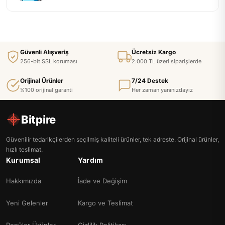
Güvenli Alışveriş
Ücretsiz Kargo
256-bit SSL koruması
2.000 TL üzeri siparişlerde
Orijinal Ürünler
7/24 Destek
%100 orijinal garanti
Her zaman yanınızdayız
Bitpire
Güvenilir tedarikçilerden seçilmiş kaliteli ürünler, tek adreste. Orijinal ürünler,
hızlı teslimat.
Kurumsal
Yardım
Hakkımızda
İade ve Değişim
Yeni Gelenler
Kargo ve Teslimat