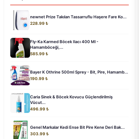
newnet Prize Takılan Tassarruflu Haşere Fare Ko...
228.99 ₺
Fly-Ka Karmed Böcek Ilacı 400 Ml -
Hamamböceği,...
585.99 ₺
Bayer K Othrine 500ml Sprey - Bit, Pire, Hamamb...
190.99 ₺
Caria Sinek & Böcek Kovucu Güçlendirilmiş
Vücut...
496.99 ₺
Genel Markalar Kedi Ense Bit Pire Kene Deri Bak...
303.99 ₺