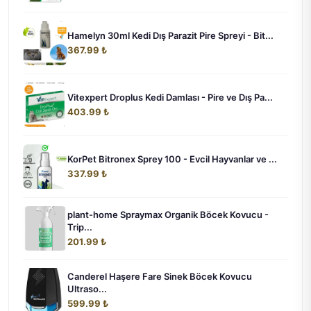
Hamelyn 30ml Kedi Dış Parazit Pire Spreyi - Bit...
367.99 ₺
Vitexpert Droplus Kedi Damlası - Pire ve Dış Pa...
403.99 ₺
KorPet Bitronex Sprey 100 - Evcil Hayvanlar ve ...
337.99 ₺
plant-home Spraymax Organik Böcek Kovucu -
Trip...
201.99 ₺
Canderel Haşere Fare Sinek Böcek Kovucu
Ultraso...
599.99 ₺