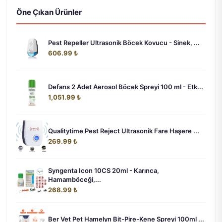
Öne Çıkan Ürünler
Pest Repeller Ultrasonik Böcek Kovucu - Sinek, ...
606.99 ₺
Defans 2 Adet Aerosol Böcek Spreyi 100 ml - Etk...
1,051.99 ₺
Qualitytime Pest Reject Ultrasonik Fare Haşere ...
269.99 ₺
Syngenta Icon 10CS 20ml - Karınca,
Hamamböceği,...
268.99 ₺
Ber Vet Pet Hamelyn Bit-Pire-Kene Spreyi 100ml ...