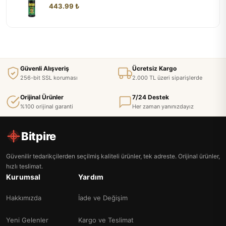
443.99 ₺
Güvenli Alışveriş
Ücretsiz Kargo
256-bit SSL koruması
2.000 TL üzeri siparişlerde
Orijinal Ürünler
7/24 Destek
%100 orijinal garanti
Her zaman yanınızdayız
Bitpire
Güvenilir tedarikçilerden seçilmiş kaliteli ürünler, tek adreste. Orijinal ürünler,
hızlı teslimat.
Kurumsal
Yardım
Hakkımızda
İade ve Değişim
Yeni Gelenler
Kargo ve Teslimat