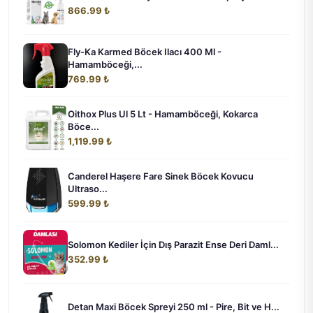
866.99 ₺
Fly-Ka Karmed Böcek Ilacı 400 Ml -
Hamamböceği,...
769.99 ₺
Oithox Plus Ul 5 Lt - Hamamböceği, Kokarca
Böce...
1,119.99 ₺
Canderel Haşere Fare Sinek Böcek Kovucu
Ultraso...
599.99 ₺
Solomon Kediler İçin Dış Parazit Ense Deri Daml...
352.99 ₺
Detan Maxi Böcek Spreyi 250 ml - Pire, Bit ve H...