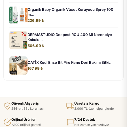
Organik Baby Organik Vücut Koruyucu Sprey 100
m...
226.99 ₺
DERMASTUDIO Deepest RCU 400 Ml Narenciye
Kokulu...
506.99 ₺
CATİX Kedi Ense Bit Pire Kene Deri Bakımı Bitki...
167.99 ₺
Güvenli Alışveriş
Ücretsiz Kargo
256-bit SSL koruması
2.000 TL üzeri siparişlerde
Orijinal Ürünler
7/24 Destek
%100 orijinal garanti
Her zaman yanınızdayız