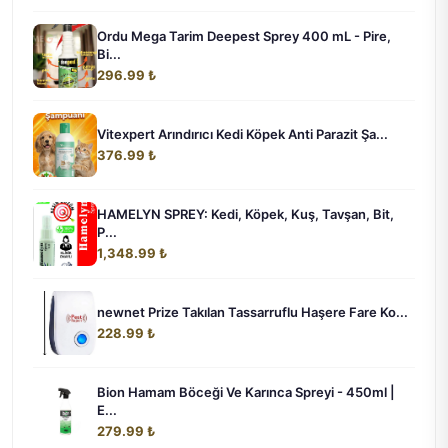
Ordu Mega Tarim Deepest Sprey 400 mL - Pire,
Bi...
296.99 ₺
Vitexpert Arındırıcı Kedi Köpek Anti Parazit Şa...
376.99 ₺
HAMELYN SPREY: Kedi, Köpek, Kuş, Tavşan, Bit,
P...
1,348.99 ₺
newnet Prize Takılan Tassarruflu Haşere Fare Ko...
228.99 ₺
Bion Hamam Böceği Ve Karınca Spreyi - 450ml |
E...
279.99 ₺