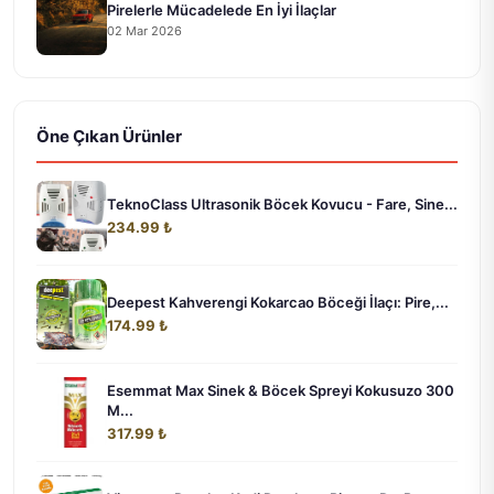
Pirelerle Mücadelede En İyi İlaçlar
02 Mar 2026
Öne Çıkan Ürünler
TeknoClass Ultrasonik Böcek Kovucu - Fare, Sine...
234.99 ₺
Deepest Kahverengi Kokarcao Böceği İlaçı: Pire,...
174.99 ₺
Esemmat Max Sinek & Böcek Spreyi Kokusuzo 300
M...
317.99 ₺