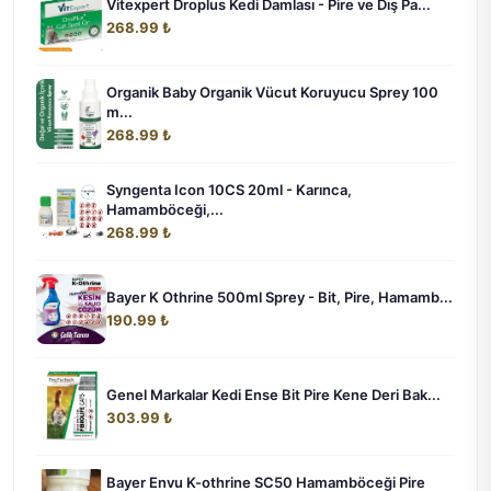
Vitexpert Droplus Kedi Damlası - Pire ve Dış Pa...
268.99 ₺
Organik Baby Organik Vücut Koruyucu Sprey 100
m...
268.99 ₺
Syngenta Icon 10CS 20ml - Karınca,
Hamamböceği,...
268.99 ₺
Bayer K Othrine 500ml Sprey - Bit, Pire, Hamamb...
190.99 ₺
Genel Markalar Kedi Ense Bit Pire Kene Deri Bak...
303.99 ₺
Bayer Envu K-othrine SC50 Hamamböceği Pire