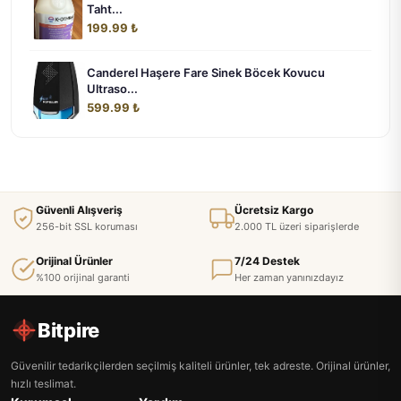
Taht...
199.99 ₺
Canderel Haşere Fare Sinek Böcek Kovucu
Ultraso...
599.99 ₺
Güvenli Alışveriş
Ücretsiz Kargo
256-bit SSL koruması
2.000 TL üzeri siparişlerde
Orijinal Ürünler
7/24 Destek
%100 orijinal garanti
Her zaman yanınızdayız
Bitpire
Güvenilir tedarikçilerden seçilmiş kaliteli ürünler, tek adreste. Orijinal ürünler,
hızlı teslimat.