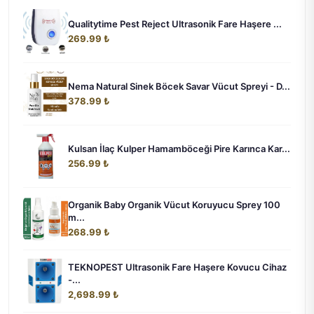
Qualitytime Pest Reject Ultrasonik Fare Haşere ...
269.99 ₺
Nema Natural Sinek Böcek Savar Vücut Spreyi - D...
378.99 ₺
Kulsan İlaç Kulper Hamamböceği Pire Karınca Kar...
256.99 ₺
Organik Baby Organik Vücut Koruyucu Sprey 100
m...
268.99 ₺
TEKNOPEST Ultrasonik Fare Haşere Kovucu Cihaz
-...
2,698.99 ₺