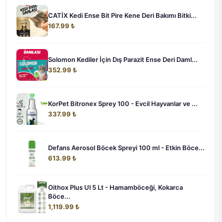
CATİX Kedi Ense Bit Pire Kene Deri Bakımı Bitki...
167.99 ₺
Solomon Kediler İçin Dış Parazit Ense Deri Daml...
352.99 ₺
KorPet Bitronex Sprey 100 - Evcil Hayvanlar ve ...
337.99 ₺
Defans Aerosol Böcek Spreyi 100 ml - Etkin Böce...
613.99 ₺
Oithox Plus Ul 5 Lt - Hamamböceği, Kokarca
Böce...
1,119.99 ₺