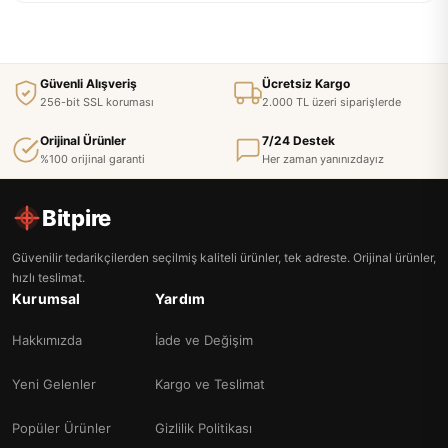
Güvenli Alışveriş
Ücretsiz Kargo
256-bit SSL koruması
2.000 TL üzeri siparişlerde
Orijinal Ürünler
7/24 Destek
%100 orijinal garanti
Her zaman yanınızdayız
Bitpire
Güvenilir tedarikçilerden seçilmiş kaliteli ürünler, tek adreste. Orijinal ürünler,
hızlı teslimat.
Kurumsal
Yardım
Hakkımızda
İade ve Değişim
Yeni Gelenler
Kargo ve Teslimat
Popüler Ürünler
Gizlilik Politikası