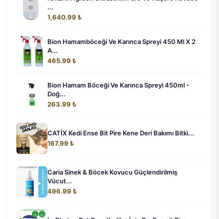
...
1,640.99 ₺
Bion Hamamböceği Ve Karınca Spreyi 450 Ml X 2
A...
465.99 ₺
Bion Hamam Böceği Ve Karınca Spreyi 450ml -
Doğ...
263.99 ₺
CATİX Kedi Ense Bit Pire Kene Deri Bakımı Bitki...
167.99 ₺
Caria Sinek & Böcek Kovucu Güçlendirilmiş
Vücut...
496.99 ₺