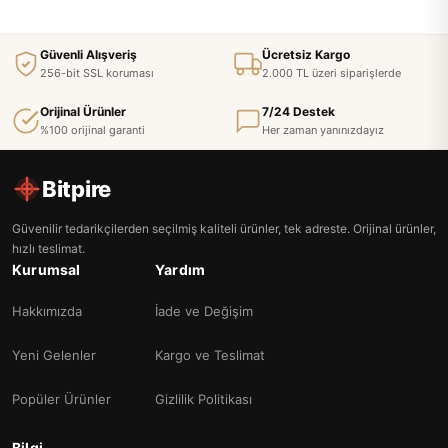
Güvenli Alışveriş
Ücretsiz Kargo
256-bit SSL koruması
2.000 TL üzeri siparişlerde
Orijinal Ürünler
7/24 Destek
%100 orijinal garanti
Her zaman yanınızdayız
Bitpire
Güvenilir tedarikçilerden seçilmiş kaliteli ürünler, tek adreste. Orijinal ürünler,
hızlı teslimat.
Kurumsal
Yardım
Hakkımızda
İade ve Değişim
Yeni Gelenler
Kargo ve Teslimat
Popüler Ürünler
Gizlilik Politikası
Bilgi