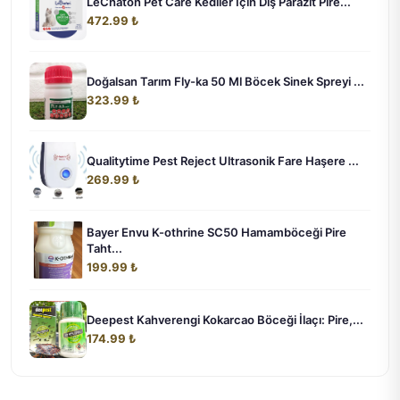
LeChaton Pet Care Kediler İçin Dış Parazit Pire...
472.99 ₺
Doğalsan Tarım Fly-ka 50 Ml Böcek Sinek Spreyi ...
323.99 ₺
Qualitytime Pest Reject Ultrasonik Fare Haşere ...
269.99 ₺
Bayer Envu K-othrine SC50 Hamamböceği Pire
Taht...
199.99 ₺
Deepest Kahverengi Kokarcao Böceği İlaçı: Pire,...
174.99 ₺