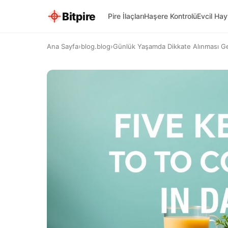
Bitpire
Pire İlaçları
Haşere Kontrolü
Evcil Ha
Ana Sayfa
›
blog.blog
›
Günlük Yaşamda Dikkate Alınması G