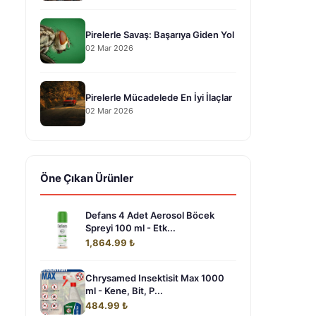
Pirelerle Savaş: Başarıya Giden Yol
02 Mar 2026
Pirelerle Mücadelede En İyi İlaçlar
02 Mar 2026
Öne Çıkan Ürünler
Defans 4 Adet Aerosol Böcek
Spreyi 100 ml - Etk...
1,864.99 ₺
Chrysamed Insektisit Max 1000
ml - Kene, Bit, P...
484.99 ₺