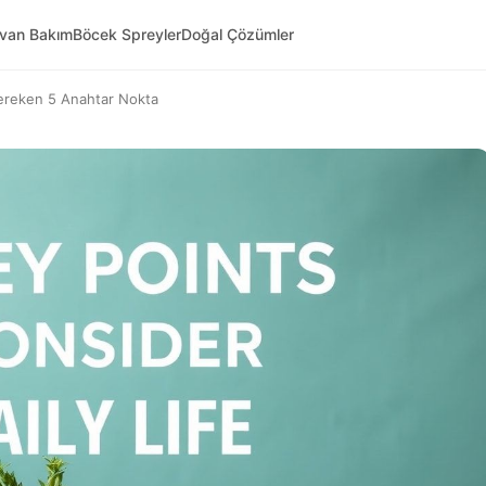
yvan Bakım
Böcek Spreyler
Doğal Çözümler
ereken 5 Anahtar Nokta