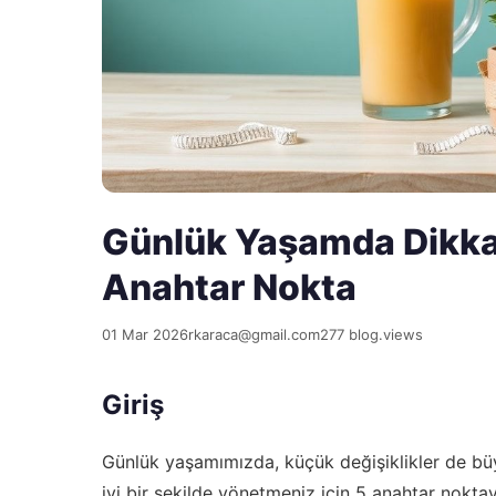
Günlük Yaşamda Dikka
Anahtar Nokta
01 Mar 2026
rkaraca@gmail.com
277 blog.views
Giriş
Günlük yaşamımızda, küçük değişiklikler de büyü
iyi bir şekilde yönetmeniz için 5 anahtar nokta