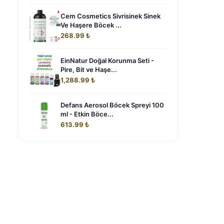
Cem Cosmetics Sivrisinek Sinek
Ve Haşere Böcek ...
268.99 ₺
EinNatur Doğal Korunma Seti -
Pire, Bit ve Haşe...
1,288.99 ₺
Defans Aerosol Böcek Spreyi 100
ml - Etkin Böce...
613.99 ₺