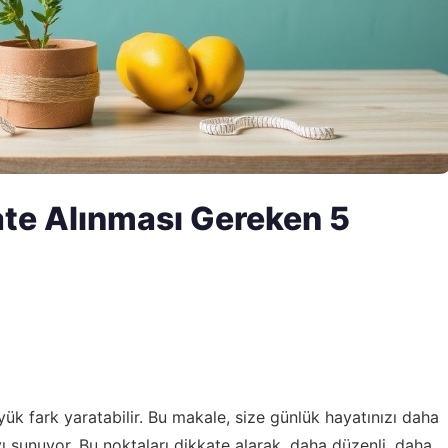
te Alınması Gereken 5
k fark yaratabilir. Bu makale, size günlük hayatınızı daha
yı sunuyor. Bu noktaları dikkate alarak, daha düzenli, daha