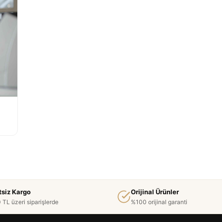
tsiz Kargo
Orijinal Ürünler
 TL üzeri siparişlerde
%100 orijinal garanti