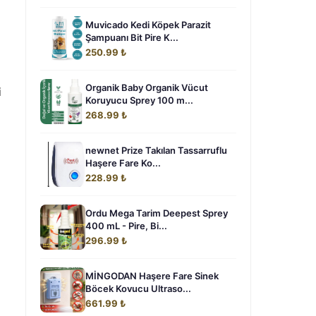
Muvicado Kedi Köpek Parazit
Şampuanı Bit Pire K...
250.99 ₺
Organik Baby Organik Vücut
i
Koruyucu Sprey 100 m...
268.99 ₺
newnet Prize Takılan Tassarruflu
Haşere Fare Ko...
228.99 ₺
Ordu Mega Tarim Deepest Sprey
400 mL - Pire, Bi...
296.99 ₺
MİNGODAN Haşere Fare Sinek
Böcek Kovucu Ultraso...
661.99 ₺