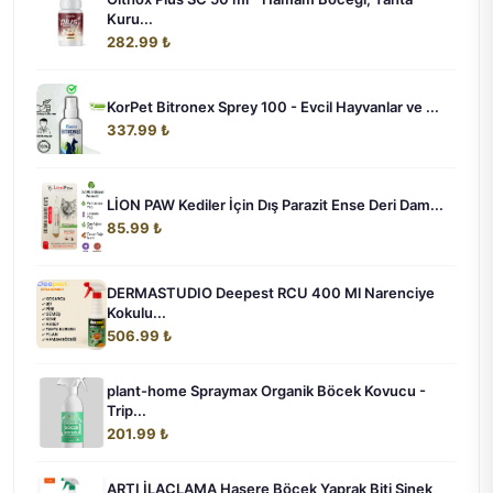
Kuru...
282.99 ₺
KorPet Bitronex Sprey 100 - Evcil Hayvanlar ve ...
337.99 ₺
LİON PAW Kediler İçin Dış Parazit Ense Deri Dam...
85.99 ₺
DERMASTUDIO Deepest RCU 400 Ml Narenciye
Kokulu...
506.99 ₺
plant-home Spraymax Organik Böcek Kovucu -
Trip...
201.99 ₺
ARTI İLAÇLAMA Haşere Böcek Yaprak Biti Sinek