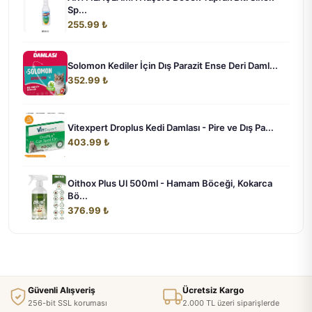
Sp...
255.99 ₺
Solomon Kediler İçin Dış Parazit Ense Deri Daml...
352.99 ₺
Vitexpert Droplus Kedi Damlası - Pire ve Dış Pa...
403.99 ₺
Oithox Plus Ul 500ml - Hamam Böceği, Kokarca
Bö...
376.99 ₺
Güvenli Alışveriş
Ücretsiz Kargo
256-bit SSL koruması
2.000 TL üzeri siparişlerde