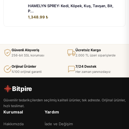
HAMELYN SPREY: Kedi, Köpek, Kuş, Tavşan, Bit,
P...
1,348.99 ₺
Güvenli Alışveriş
Ücretsiz Kargo
256-bit SSL koruması
2.000 TL üzeri siparişlerde
Orijinal Ürünler
7/24 Destek
%100 orijinal garanti
Her zaman yanınızdayız
Bitpire
Güvenilir tedarikçilerden seçilmiş kaliteli ürünler, tek adreste. Orijinal ürünler,
hızlı teslimat.
Kurumsal
Yardım
Hakkımızda
İade ve Değişim