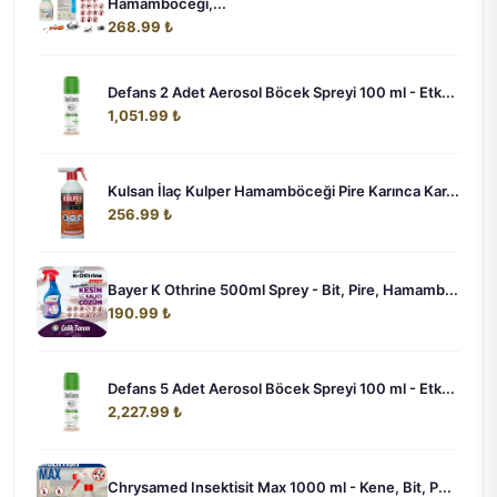
Hamamböceği,...
268.99 ₺
Defans 2 Adet Aerosol Böcek Spreyi 100 ml - Etk...
1,051.99 ₺
Kulsan İlaç Kulper Hamamböceği Pire Karınca Kar...
256.99 ₺
Bayer K Othrine 500ml Sprey - Bit, Pire, Hamamb...
190.99 ₺
Defans 5 Adet Aerosol Böcek Spreyi 100 ml - Etk...
2,227.99 ₺
Chrysamed Insektisit Max 1000 ml - Kene, Bit, P...