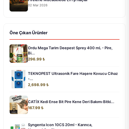
02 Mar 2026
Öne Çıkan Ürünler
Ordu Mega Tarim Deepest Sprey 400 mL - Pire,
Bi...
296.99 ₺
TEKNOPEST Ultrasonik Fare Haşere Kovucu Cihaz
-...
2,698.99 ₺
CATİX Kedi Ense Bit Pire Kene Deri Bakımı Bitki...
167.99 ₺
Syngenta Icon 10CS 20ml - Karınca,