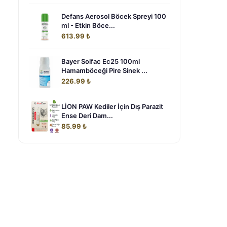
Defans Aerosol Böcek Spreyi 100
ml - Etkin Böce...
613.99 ₺
Bayer Solfac Ec25 100ml
Hamamböceği Pire Sinek ...
226.99 ₺
LİON PAW Kediler İçin Dış Parazit
Ense Deri Dam...
m
85.99 ₺