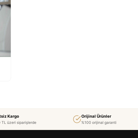
tsiz Kargo
Orijinal Ürünler
 TL üzeri siparişlerde
%100 orijinal garanti