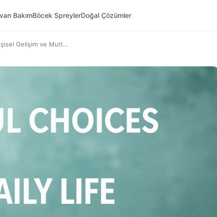
yvan Bakım
Böcek Spreyler
Doğal Çözümler
şisel Gelişim ve Mutl...