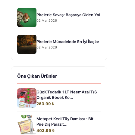
Pirelerle Savaş: Başarıya Giden Yol
02 Mar 2026
Pirelerle Mücadelede En İyi İlaçlar
02 Mar 2026
Öne Çıkan Ürünler
GüçlüTedarik 1 LT NeemAzal T/S
Organik Böcek Ko...
263.99 ₺
Metapet Kedi Tüy Damlası - Bit
Pire Dış Parazit...
403.99 ₺