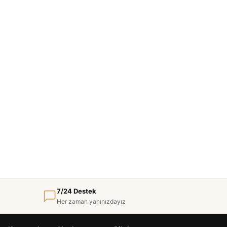
7/24 Destek
Her zaman yanınızdayız