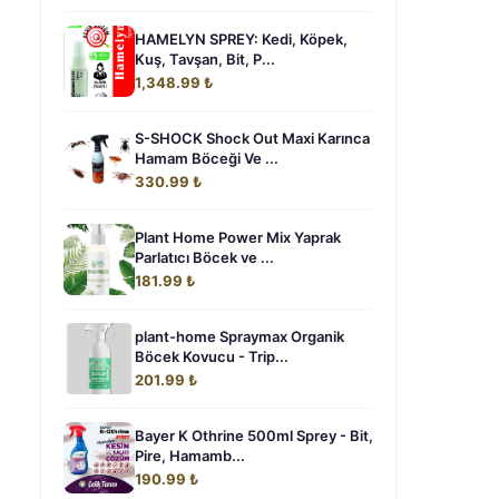
HAMELYN SPREY: Kedi, Köpek,
Kuş, Tavşan, Bit, P...
1,348.99 ₺
S-SHOCK Shock Out Maxi Karınca
Hamam Böceği Ve ...
330.99 ₺
Plant Home Power Mix Yaprak
Parlatıcı Böcek ve ...
181.99 ₺
plant-home Spraymax Organik
Böcek Kovucu - Trip...
201.99 ₺
Bayer K Othrine 500ml Sprey - Bit,
Pire, Hamamb...
190.99 ₺