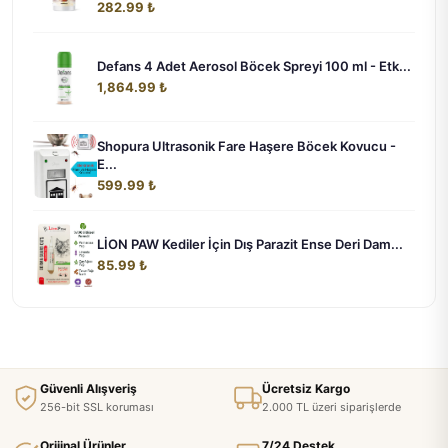
282.99 ₺
Defans 4 Adet Aerosol Böcek Spreyi 100 ml - Etk...
1,864.99 ₺
Shopura Ultrasonik Fare Haşere Böcek Kovucu -
E...
599.99 ₺
LİON PAW Kediler İçin Dış Parazit Ense Deri Dam...
85.99 ₺
Güvenli Alışveriş
Ücretsiz Kargo
256-bit SSL koruması
2.000 TL üzeri siparişlerde
Orijinal Ürünler
7/24 Destek