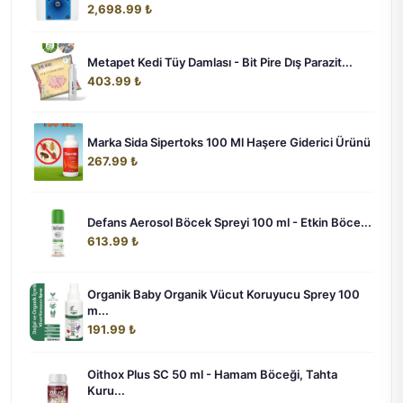
2,698.99 ₺
Metapet Kedi Tüy Damlası - Bit Pire Dış Parazit...
403.99 ₺
Marka Sida Sipertoks 100 Ml Haşere Giderici Ürünü
267.99 ₺
Defans Aerosol Böcek Spreyi 100 ml - Etkin Böce...
613.99 ₺
Organik Baby Organik Vücut Koruyucu Sprey 100
m...
191.99 ₺
Oithox Plus SC 50 ml - Hamam Böceği, Tahta
Kuru...