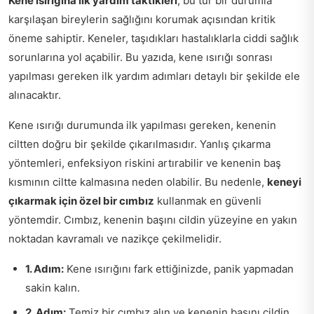
Kene ısırığına ilk yardım taktikleri
, bu tür bir durumla
karşılaşan bireylerin sağlığını korumak açısından kritik
öneme sahiptir. Keneler, taşıdıkları hastalıklarla ciddi sağlık
sorunlarına yol açabilir. Bu yazıda, kene ısırığı sonrası
yapılması gereken ilk yardım adımları detaylı bir şekilde ele
alınacaktır.
Kene ısırığı durumunda ilk yapılması gereken, kenenin
ciltten doğru bir şekilde çıkarılmasıdır. Yanlış çıkarma
yöntemleri, enfeksiyon riskini artırabilir ve kenenin baş
kısmının ciltte kalmasına neden olabilir. Bu nedenle,
keneyi
çıkarmak için özel bir cımbız
kullanmak en güvenli
yöntemdir. Cımbız, kenenin başını cildin yüzeyine en yakın
noktadan kavramalı ve nazikçe çekilmelidir.
1. Adım:
Kene ısırığını fark ettiğinizde, panik yapmadan
sakin kalın.
2. Adım:
Temiz bir cımbız alın ve kenenin başını cildin