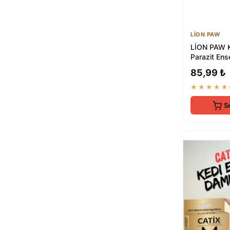
LİON PAW
LİON PAW Ke
Parazit Ens
1x1 ml
85,99 ₺
★★★★★
S