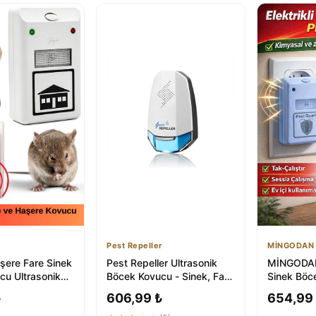
Pest Repeller
MİNGODAN
şere Fare Sinek
Pest Repeller Ultrasonik
MİNGODAN
cu Ultrasonik
Böcek Kovucu - Sinek, Fare
Sinek Böc
ize Takılır Ka...
ve Böcek Kontrolü
Ultrasonik 
₺
606,99 ₺
654,99
Prize Ta...