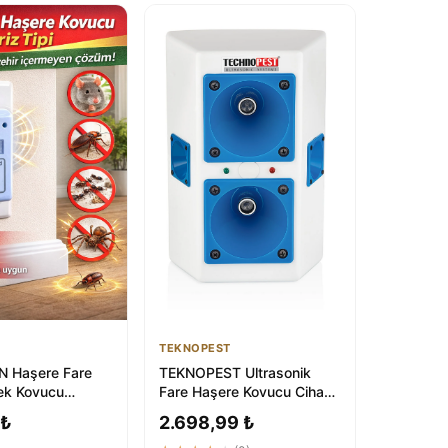
TEKNOPEST
 Haşere Fare
TEKNOPEST Ultrasonik
ek Kovucu
Fare Haşere Kovucu Cihaz
Cihaz Elektirikli
- Böcek Savar Elektronik
 ₺
2.698,99 ₺
Alet