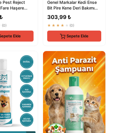
e Pest Reject
Genel Markalar Kedi Ense
 Fare Haşere
Bit Pire Kene Deri Bakımı
vucu
Bitkisel Damla Dış Parazit...
 ₺
303,99 ₺
★
(0)
★★★★★
(0)
Sepete Ekle
Sepete Ekle