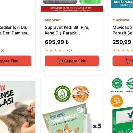
Supravet
muvicado
diler İçin Dış
Supravet Kedi Bit, Pire,
Muvicado 
e Deri Damlası
Kene Dış Parazit
Parazit Şa
Uzaklaştırıcı Set - %100
Kene Daml
695,99 ₺
250,99
Doğal
Tasması İle
(0)
★★★★★
(0)
★★★★
epete Ekle
Sepete Ekle