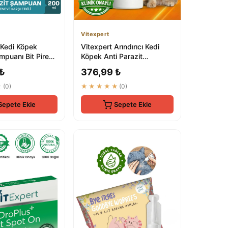
Vitexpert
Kedi Köpek
Vitexpert Arındırıcı Kedi
mpuanı Bit Pire
Köpek Anti Parazit
ası Tarağı
Şampuan 200 ML
 ₺
376,99 ₺
...
★
(0)
★★★★★
(0)
Sepete Ekle
Sepete Ekle