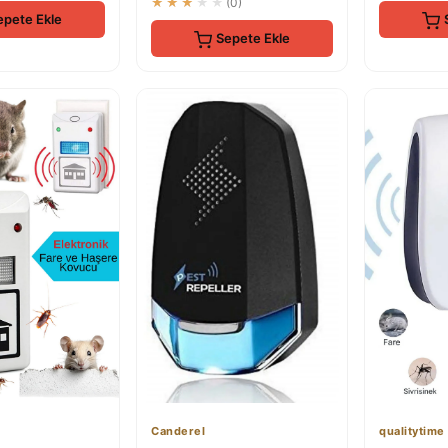
★★★★★
(0)
epete Ekle
Sepete Ekle
Canderel
qualitytime