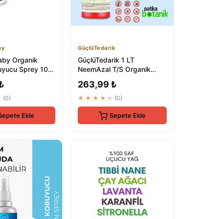
by
GüçlüTedarik
aby Organik
GüçlüTedarik 1 LT
uyucu Sprey 100
NeemAzal T/S Organik
ş Kremi 50 ml
Böcek Kovucu | Doğal
₺
263,99 ₺
Haşere Önleyici
★
(0)
★★★★★
(0)
Sepete Ekle
Sepete Ekle