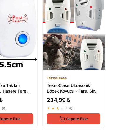
TeknoClass
ze Takılan
TeknoClass Ultrasonik
u Haşere Fare
Böcek Kovucu - Fare, Sinek
ltrasonik Fare
ve Böcekleri Kaçırır
 ₺
234,99 ₺
★
(0)
★★★★★
(0)
Sepete Ekle
Sepete Ekle