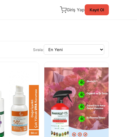
Giriş Yap
Kayıt Ol
Sırala: