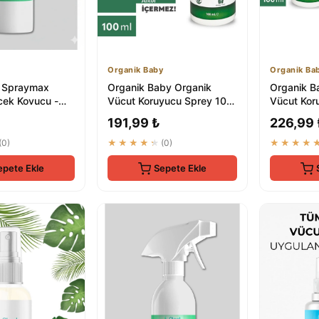
Organik Baby
Organik Ba
 Spraymax
Organik Baby Organik
Organik B
cek Kovucu -
Vücut Koruyucu Sprey 100
Vücut Kor
it Kırmızı
ml - Doğal Ve Vegan İçerikli
ml + Güne
191,99 ₺
226,99 
...
Seti
(0)
★★★★★
(0)
★★★★
epete Ekle
Sepete Ekle