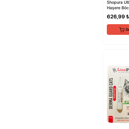
Shopura Ult
Haşere Böc
Elektrikli S
626,99 
S