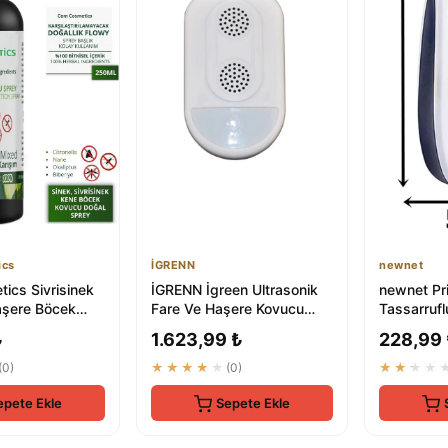
ics
İGRENN
newnet
ics Sivrisinek
İGRENN İgreen Ultrasonik
newnet Pri
aşere Böcek
Fare Ve Haşere Kovucu
Tassarrufl
al Sprey
Cihaz - Premium Elektronik
Kovucu - U
₺
1.623,99 ₺
228,99
Böc...
Kovucu ...
(0)
★★★★★
(0)
★★★★
epete Ekle
Sepete Ekle