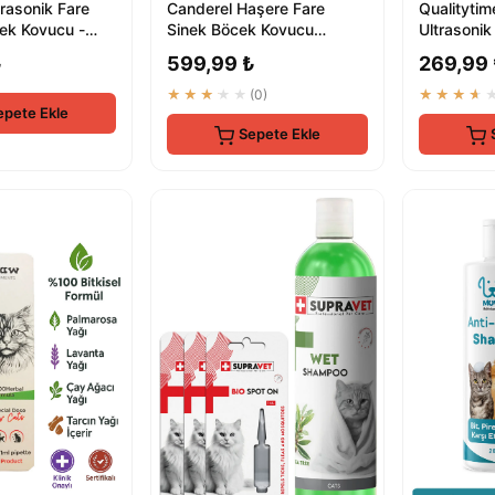
rasonik Fare
Canderel Haşere Fare
Qualitytim
ek Kovucu -
Sinek Böcek Kovucu
Ultrasonik
ivrisinek Kovucu
Ultrasonik Cihaz Prize
Böcek Ko
₺
599,99 ₺
269,99
Takılan Elektr...
★★★★★
(0)
★★★★
epete Ekle
Sepete Ekle