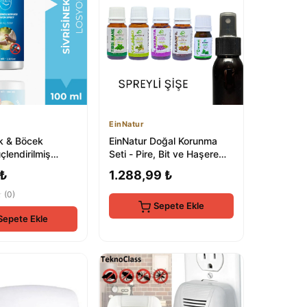
EinNatur
ek & Böcek
EinNatur Doğal Korunma
lendirilmiş
Seti - Pire, Bit ve Haşere
uyucu Doğal
Kontrolü
 ₺
1.288,99 ₺
 ml
★
(0)
Sepete Ekle
Sepete Ekle