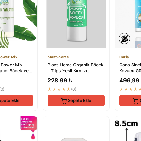
Power Mix
plant-home
Caria
 Power Mix
Plant-Home Organik Böcek
Caria Sin
atıcı Böcek ve
- Trips Yeşil Kırmızı
Kovucu Güç
ici Organik
Örümcek Unlu Bite Doğal
Vücut Kor
228,99 ₺
496,99
Çözüm
Sprey 100
(0)
★★★★★
(0)
★★★★
epete Ekle
Sepete Ekle