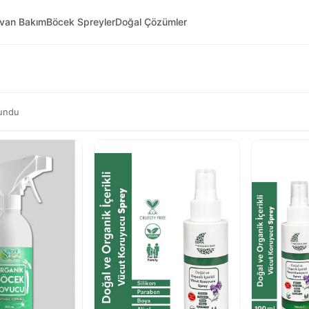
yvan Bakım
Böcek Spreyler
Doğal Çözümler
undu