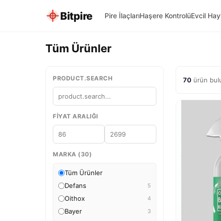
Bitpire
Pire İlaçları
Haşere Kontrolü
Evcil Ha
Tüm Ürünler
PRODUCT.SEARCH
70
ürün bul
FIYAT ARALIĞI
MARKA (30)
Tüm Ürünler
Defans
5
Oithox
4
Bayer
3