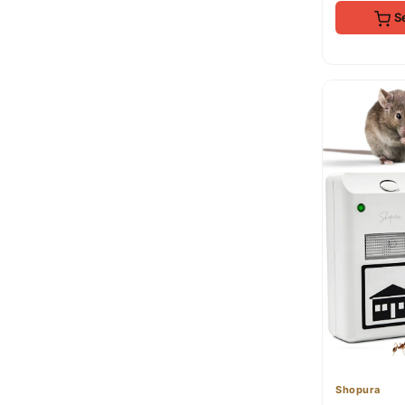
S
Shopura