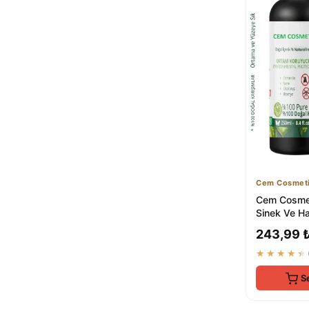
Cem Cosmet
Cem Cosmet
Sinek Ve H
Kovucu Doğ
243,99 
Citronella ...
★★★★★
S