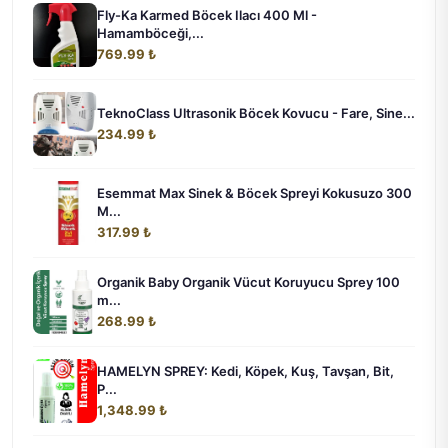
Fly-Ka Karmed Böcek Ilacı 400 Ml -
Hamamböceği,...
769.99 ₺
TeknoClass Ultrasonik Böcek Kovucu - Fare, Sine...
234.99 ₺
Esemmat Max Sinek & Böcek Spreyi Kokusuzo 300
M...
317.99 ₺
Organik Baby Organik Vücut Koruyucu Sprey 100
m...
268.99 ₺
HAMELYN SPREY: Kedi, Köpek, Kuş, Tavşan, Bit,
P...
1,348.99 ₺