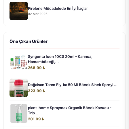
Pirelerle Mücadelede En İyi İlaçlar
02 Mar 2026
Öne Çıkan Ürünler
Syngenta Icon 10CS 20ml - Karınca,
Hamamböceği,...
268.99 ₺
Doğalsan Tarım Fly-ka 50 Ml Böcek Sinek Spreyi ...
323.99 ₺
plant-home Spraymax Organik Böcek Kovucu -
Trip...
201.99 ₺