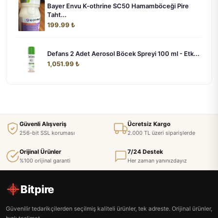
Bayer Envu K-othrine SC50 Hamamböceği Pire
Taht...
199.99 ₺
Defans 2 Adet Aerosol Böcek Spreyi 100 ml - Etk...
1,051.99 ₺
Güvenli Alışveriş
Ücretsiz Kargo
256-bit SSL koruması
2.000 TL üzeri siparişlerde
Orijinal Ürünler
7/24 Destek
%100 orijinal garanti
Her zaman yanınızdayız
Bitpire
Güvenilir tedarikçilerden seçilmiş kaliteli ürünler, tek adreste. Orijinal ürünler,