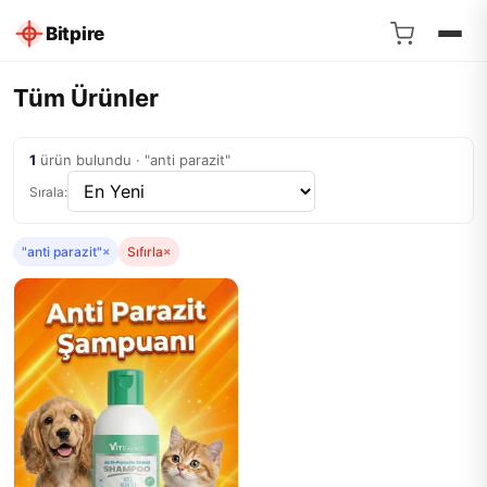
Bitpire
Tüm Ürünler
1
ürün bulundu · "anti parazit"
Sırala:
"anti parazit"
×
Sıfırla
×