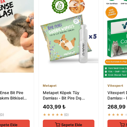
Metapet
Vitexpert
Ense Bit Pire
Metapet Köpek Tüy
Vitexpert 
kımı Bitkisel
Damlası - Bit Pire Dış
Damlası - 
Kg
Parazit Tarağı ile
Parazit Kon
403,99 ₺
268,99
Kullanılabilen Ba...
Ç...
(0)
★★★★★
(0)
★★★★
epete Ekle
Sepete Ekle