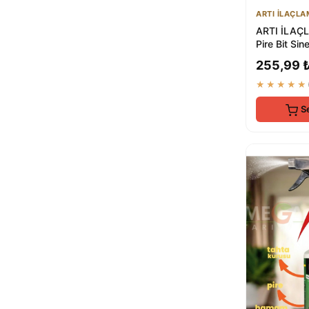
ARTI İLAÇL
ARTI İLAÇ
Pire Bit Si
Böcek Sivri
255,99 
Çok...
★★★★★
S