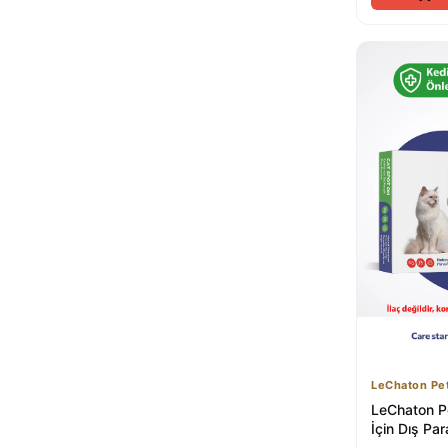
LeChaton Pe
LeChaton Pe
İçin Dış Para
Kene Deri Ba