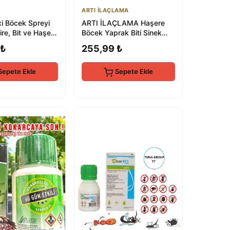
ARTI İLAÇLAMA
i Böcek Spreyi
ARTI İLAÇLAMA Haşere
ire, Bit ve Haşere
Böcek Yaprak Biti Sinek
Spreyi 500ml Çok Etili
 ₺
255,99 ₺
Karınca Kene
Sepete Ekle
Sepete Ekle