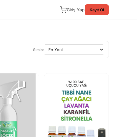
Giriş Yap
Kayıt Ol
Sırala: