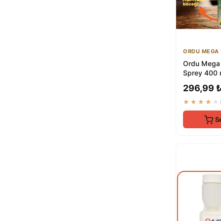
ORDU MEGA 
Ordu Mega 
Sprey 400 m
Kene, Akrep
296,99 
H...
★★★★★
S