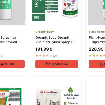
Organik Baby
plant-home
 Spraymax
Organik Baby Organik
Plant-Hom
cek Kovucu -
Vücut Koruyucu Sprey 100
- Trips Yeş
it Kırmızı
ml - Doğal Ve Vegan İçerikli
Örümcek U
191,99 ₺
228,99
...
Çözüm
(0)
★★★★★
(0)
★★★★
epete Ekle
Sepete Ekle