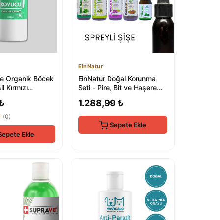
EinNatur
e Organik Böcek
EinNatur Doğal Korunma
il Kırmızı
Seti - Pire, Bit ve Haşere
nlu Bite Doğal
Kontrolü
 ₺
1.288,99 ₺
★
(0)
Sepete Ekle
Sepete Ekle