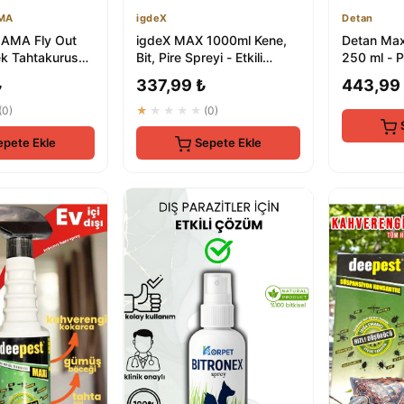
AMA
igdeX
Detan
LAMA Fly Out
igdeX MAX 1000ml Kene,
Detan Max
nek Tahtakurusu
Bit, Pire Spreyi - Etkili
250 ml - P
 Spreyi 500ml
Böcek İlacı
Kontrolü
₺
337,99 ₺
443,99
(0)
★★★★★
(0)
epete Ekle
Sepete Ekle