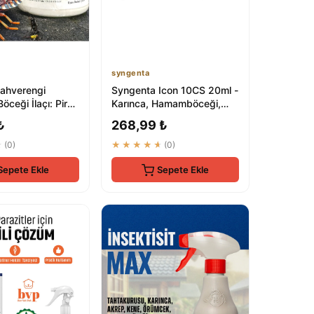
syngenta
ahverengi
Syngenta Icon 10CS 20ml -
öceği İlaçı: Pire,
Karınca, Hamamböceği,
 ve Kalorifer
Sivrisinek, Akrep, Pire,
₺
268,99 ₺
Kene...
★
(0)
★★★★★
(0)
Sepete Ekle
Sepete Ekle