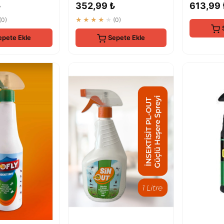
₺
352,99 ₺
613,99 
Koruma
(0)
★★★★★
(0)
epete Ekle
Sepete Ekle