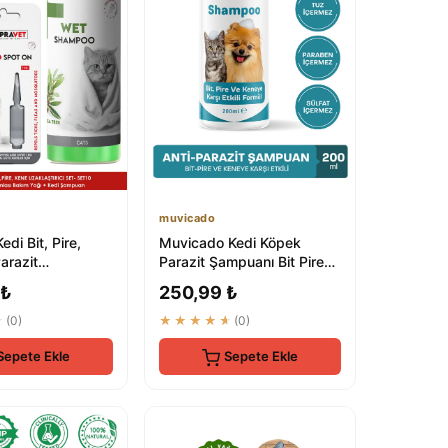
muvicado
di Bit, Pire,
Muvicado Kedi Köpek
arazit
Parazit Şampuanı Bit Pire
ıcı Set - %100
Kene Damlası Tarağı
 ₺
250,99 ₺
Tasması İle...
★
(0)
★★★★★
(0)
Sepete Ekle
Sepete Ekle