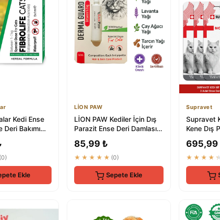
ar
LİON PAW
Supravet
lar Kedi Ense
LİON PAW Kediler İçin Dış
Supravet Ke
e Deri Bakımı
Parazit Ense Deri Damlası
Kene Dış P
la Dış Parazit...
1x1 ml
Uzaklaştır
₺
85,99 ₺
695,99
Doğal
(0)
★★★★★
(0)
★★★★
epete Ekle
Sepete Ekle