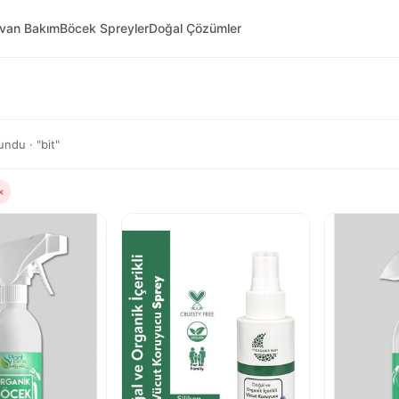
yvan Bakım
Böcek Spreyler
Doğal Çözümler
ndu · "bit"
×