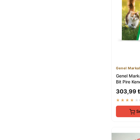
Plant Home Power Mix
Detan
1
LeChaton Pet Care
1
EinNatur
1
Deepest
1
Doğalsan Tarım
1
LİON PAW
1
newnet
1
Marka Sida
1
Genel Markal
igdeX
1
Genel Marka
Bit Pire Ken
Bitkisel Dam
303,99 
★★★★★
S