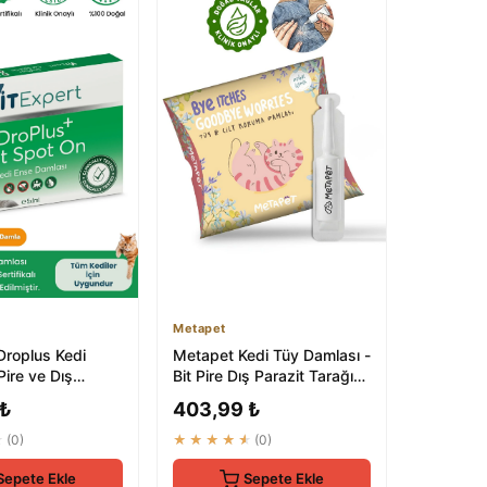
Metapet
Droplus Kedi
Metapet Kedi Tüy Damlası -
Pire ve Dış
Bit Pire Dış Parazit Tarağı
trolü İçin Bitkisel
ile Kullanılabilen Bak...
 ₺
403,99 ₺
★
(0)
★★★★★
(0)
Sepete Ekle
Sepete Ekle