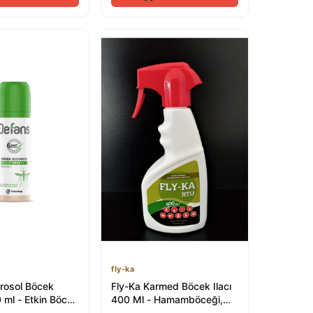
fly-ka
rosol Böcek
Fly-Ka Karmed Böcek Ilacı
 ml - Etkin Böcek
400 Ml - Hamamböceği,
in
Karınca, Bit, Pire, Örümcek