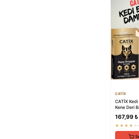
CATİX
CATİX Kedi 
Kene Deri Ba
3x1 ml 1-5 
167,99 ₺
★★★★★
S