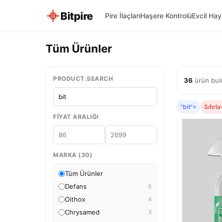
Bitpire
Pire İlaçları
Haşere Kontrolü
Evcil Ha
Tüm Ürünler
PRODUCT.SEARCH
36
ürün bulu
"bit"
×
Sıfırla
FIYAT ARALIĞI
MARKA (30)
Tüm Ürünler
Defans
5
Oithox
4
Chrysamed
3