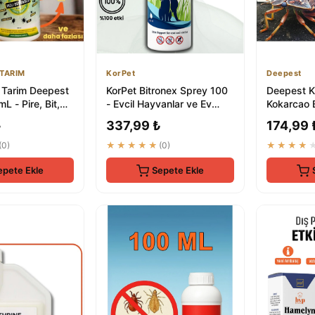
TARIM
KorPet
Deepest
Tarim Deepest
KorPet Bitronex Sprey 100
Deepest K
L - Pire, Bit,
- Evcil Hayvanlar ve Ev
Kokarcao B
, Tahta Kurusu
Bitleri İçin Etkin Pire ve ...
Bit, Hamam
₺
337,99 ₺
174,99 
Böcek...
(0)
★★★★★
(0)
★★★★
epete Ekle
Sepete Ekle