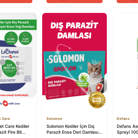
t Care
Solomon
Defans
t Care Kediler
Solomon Kediler İçin Dış
Defans Ae
zit Pire Bit
Parazit Ense Deri Damlası
Spreyi 100
kımı Bitkisel...
5x1 ml - Pire Bit Kene
Kontrolü İç