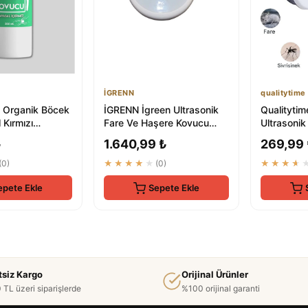
İGRENN
qualitytime
 Organik Böcek
İGRENN İgreen Ultrasonik
Qualitytim
l Kırmızı
Fare Ve Haşere Kovucu
Ultrasonik
lu Bite Doğal
Cihaz - Premium Elektronik
Böcek Ko
₺
1.640,99 ₺
269,99
Böc...
(0)
★★★★★
(0)
★★★★
epete Ekle
Sepete Ekle
tsiz Kargo
Orijinal Ürünler
 TL üzeri siparişlerde
%100 orijinal garanti