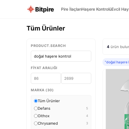
Bitpire
Pire İlaçları
Haşere Kontrolü
Evcil Ha
Tüm Ürünler
PRODUCT.SEARCH
4
ürün bulun
"doğal haşere 
FIYAT ARALIĞI
MARKA (30)
Tüm Ürünler
Defans
5
Oithox
4
Chrysamed
3