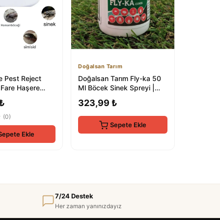
Doğalsan Tarım
e Pest Reject
Doğalsan Tarım Fly-ka 50
 Fare Haşere
Ml Böcek Sinek Spreyi |
vucu
Doğal ve Etkili Haşere
 ₺
323,99 ₺
Kontrolü
★
(0)
Sepete Ekle
Sepete Ekle
7/24 Destek
Her zaman yanınızdayız