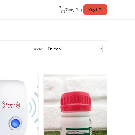
Giriş Yap
Kayıt Ol
Sırala: