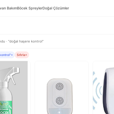
yvan Bakım
Böcek Spreyler
Doğal Çözümler
du · "doğal haşere kontrol"
kontrol"
×
Sıfırla
×