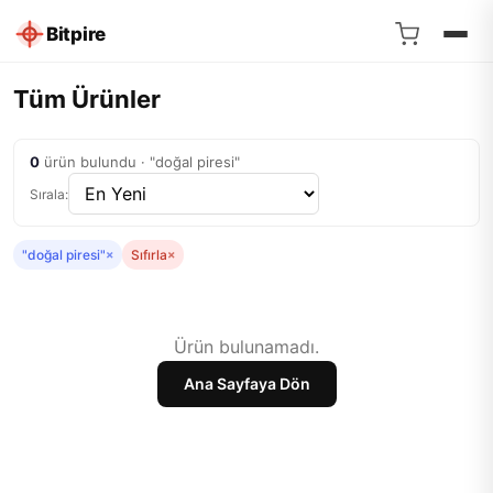
Bitpire
Tüm Ürünler
0
ürün bulundu · "doğal piresi"
Sırala:
"doğal piresi"
×
Sıfırla
×
Ürün bulunamadı.
Ana Sayfaya Dön