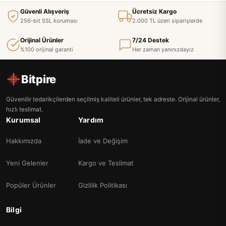
Güvenli Alışveriş
Ücretsiz Kargo
256-bit SSL koruması
2.000 TL üzeri siparişlerde
Orijinal Ürünler
7/24 Destek
%100 orijinal garanti
Her zaman yanınızdayız
Bitpire
Güvenilir tedarikçilerden seçilmiş kaliteli ürünler, tek adreste. Orijinal ürünler,
hızlı teslimat.
Kurumsal
Yardım
Hakkımızda
İade ve Değişim
Yeni Gelenler
Kargo ve Teslimat
Popüler Ürünler
Gizlilik Politikası
Bilgi