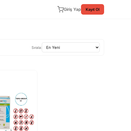
Giriş Yap
Kayıt Ol
Sırala: