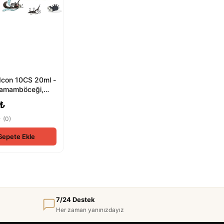
Icon 10CS 20ml -
Hamamböceği,
 Akrep, Pire,
 ₺
★
(0)
Sepete Ekle
7/24 Destek
Her zaman yanınızdayız