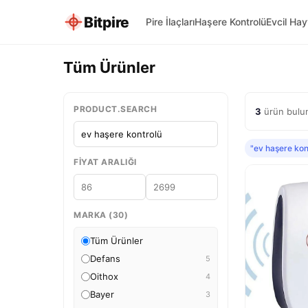
Bitpire
Pire İlaçları
Haşere Kontrolü
Evcil Ha
Tüm Ürünler
PRODUCT.SEARCH
3
ürün bulun
"ev haşere kon
FIYAT ARALIĞI
MARKA (30)
Tüm Ürünler
Defans
5
Oithox
4
Bayer
3