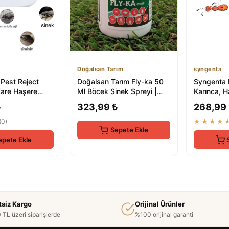
Doğalsan Tarım
syngenta
 Pest Reject
Doğalsan Tarım Fly-ka 50
Syngenta 
Fare Haşere
Ml Böcek Sinek Spreyi |
Karınca, 
ucu
Doğal ve Etkili Haşere
Sivrisinek,
₺
323,99 ₺
268,99
Kontrolü
Kene...
(0)
★★★★
Sepete Ekle
epete Ekle
tsiz Kargo
Orijinal Ürünler
 TL üzeri siparişlerde
%100 orijinal garanti