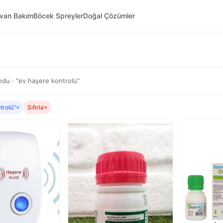
yvan Bakım
Böcek Spreyler
Doğal Çözümler
du · "ev haşere kontrolü"
trolü"
×
Sıfırla
×