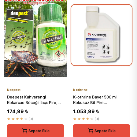
Deepest
k othrıne
Deepest Kahverengi
K-othrine Bayer 500 ml
Kokarcao Böceği İlaçı: Pire,
Kokusuz Bit Pire
Bit, Hamam ve Kalorifer
Hamamböceği Kene
174,99 ₺
1.053,99 ₺
Böcek...
Tahtakurusu İlaç Skt...
★★★★★
(0)
★★★★★
(0)
Sepete Ekle
Sepete Ekle