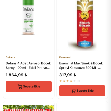
Defans
Esemmat
Defans 4 Adet Aerosol Böcek
Esemmat Max Sinek & Böcek
Spreyi 100 ml - Etkili Pire ve
Spreyi Kokusuzo 300 Ml -
Böcek Kontrolü
Etkili Haşere Kontrolü
1.864,99 ₺
317,99 ₺
★★★★★
(0)
Sepete Ekle
Sepete Ekle