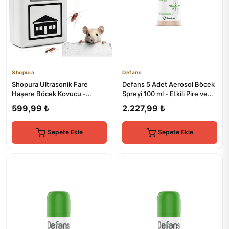
Shopura
Defans
Shopura Ultrasonik Fare
Defans 5 Adet Aerosol Böcek
Haşere Böcek Kovucu -
Spreyi 100 ml - Etkili Pire ve
Elektrikli Sivrisinek Kovucu
Böcek Kontrolü
599,99 ₺
2.227,99 ₺
Sepete Ekle
Sepete Ekle