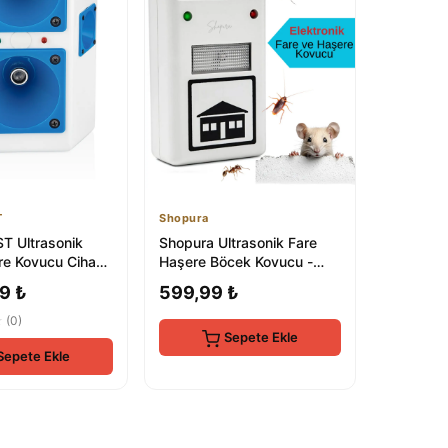
T
Shopura
 Ultrasonik
Shopura Ultrasonik Fare
re Kovucu Cihaz
Haşere Böcek Kovucu -
var Elektronik
Elektrikli Sivrisinek Kovucu
9 ₺
599,99 ₺
★
(0)
Sepete Ekle
Sepete Ekle