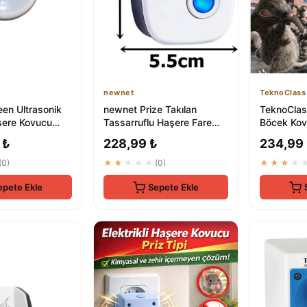
newnet
TeknoClass
en Ultrasonik
newnet Prize Takılan
TeknoClas
şere Kovucu
Tassarruflu Haşere Fare
Böcek Kov
mium Elektronik
Kovucu - Ultrasonik Fare
ve Böcekler
 ₺
228,99 ₺
234,99
Kovucu ...
(0)
★★★★★
(0)
★★★★
epete Ekle
Sepete Ekle