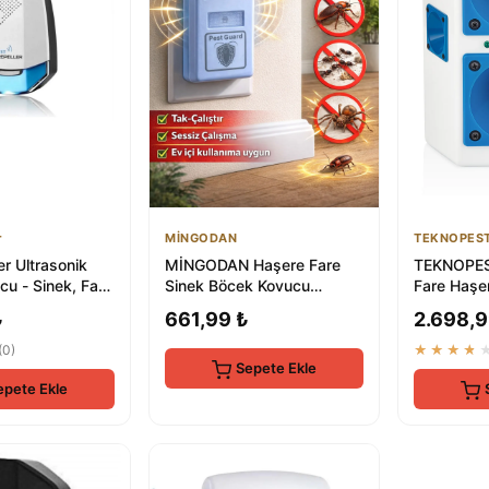
r
MİNGODAN
TEKNOPES
er Ultrasonik
MİNGODAN Haşere Fare
TEKNOPEST
u - Sinek, Fare
Sinek Böcek Kovucu
Fare Haşe
ntrolü
Ultrasonik Cihaz Elektirikli
- Böcek Sa
₺
661,99 ₺
2.698,9
Prize Ta...
Alet
(0)
★★★★
Sepete Ekle
epete Ekle