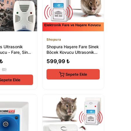
Shopura
s Ultrasonik
Shopura Haşere Fare Sinek
ucu - Fare, Sinek
Böcek Kovucu Ultrasonik
i Kaçırır
Elektrikli Prize Takılır Ka...
 ₺
599,99 ₺
★
(0)
Sepete Ekle
Sepete Ekle