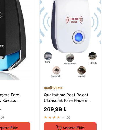
qualitytime
aşere Fare
Qualitytime Pest Reject
k Kovucu
Ultrasonik Fare Haşere
Cihaz Prize
Böcek Kovucu
₺
269,99 ₺
r...
(0)
★★★★★
(0)
epete Ekle
Sepete Ekle