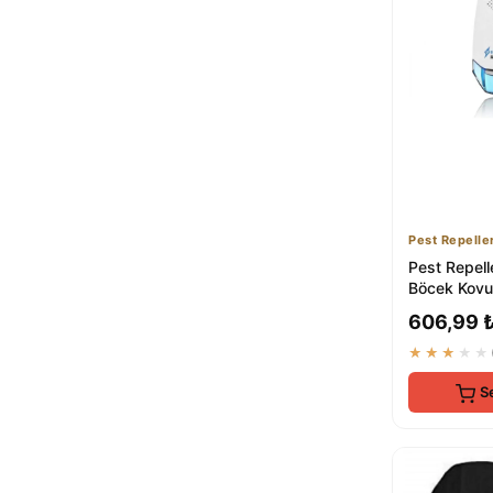
Caria
hamelyn
1
KorPet
1
Nema Natural
1
qualitytime
1
İGRENN
1
k othrıne
1
S-SHOCK
1
CATİX
1
Pest Repelle
Pest Repeller
1
Pest Repell
Böcek Kovuc
ve Böcek Ko
606,99 
★★★★★
S