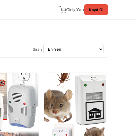
Giriş Yap
Kayıt Ol
Sırala: