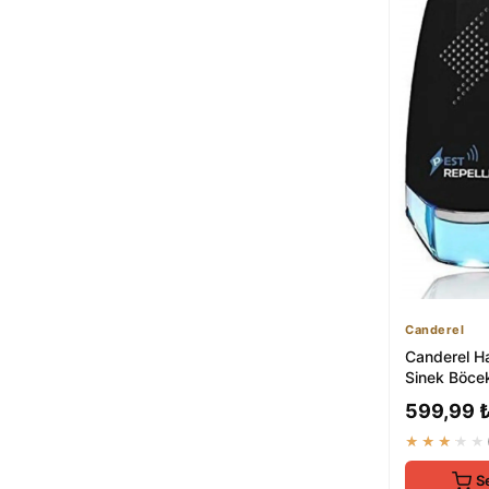
Canderel
Canderel H
Sinek Böce
Ultrasonik 
599,99 
Takılan Elekt
★★★★★
S