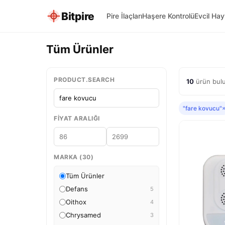
Bitpire
Pire İlaçları
Haşere Kontrolü
Evcil Ha
Tüm Ürünler
PRODUCT.SEARCH
10
ürün bulu
"fare kovucu"
FIYAT ARALIĞI
MARKA (30)
Tüm Ürünler
Defans
5
Oithox
4
Chrysamed
3