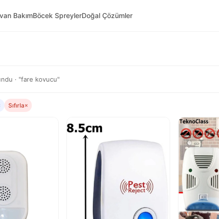
yvan Bakım
Böcek Spreyler
Doğal Çözümler
ndu · "fare kovucu"
×
Sıfırla
×