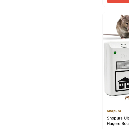
Shopura
Shopura Ult
Haşere Böc
Elektrikli S