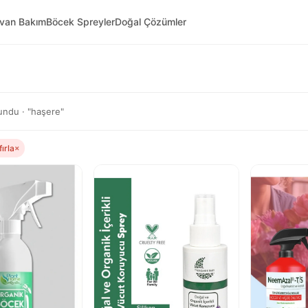
yvan Bakım
Böcek Spreyler
Doğal Çözümler
ndu · "haşere"
fırla
×