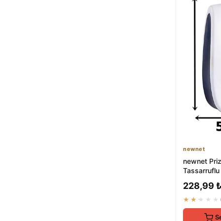
newnet
newnet Priz
Tassarruflu
Kovucu - Ul
228,99 
Kovucu ...
★★★★★
S