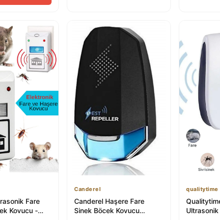
Canderel
qualitytime
rasonik Fare
Canderel Haşere Fare
Qualitytim
ek Kovucu -
Sinek Böcek Kovucu
Ultrasonik
ivrisinek Kovucu
Ultrasonik Cihaz Prize
Böcek Ko