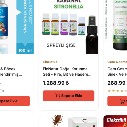
EinNatur
Cem Cosme
 & Böcek
EinNatur Doğal Korunma
Cem Cosme
endirilmiş
Seti - Pire, Bit ve Haşere
Sinek Ve 
yucu Doğal
Kontrolü
Kovucu Do
₺
1.288,99 ₺
268,99
ml
Citronella .
(0)
★★★★
Sepete Ekle
epete Ekle