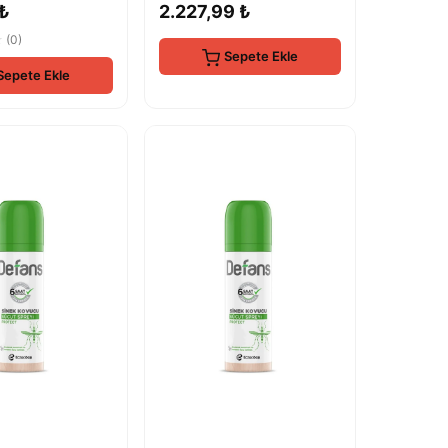
 ₺
2.227,99 ₺
★
(0)
Sepete Ekle
Sepete Ekle