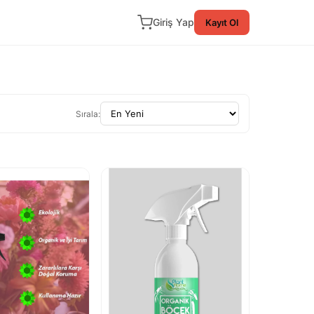
Giriş Yap
Kayıt Ol
Sırala: