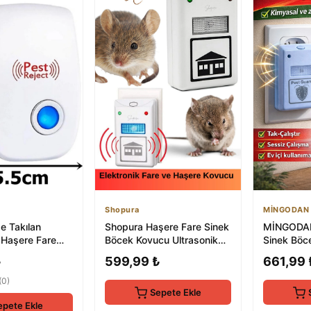
Shopura
MİNGODAN
e Takılan
Shopura Haşere Fare Sinek
MİNGODAN
 Haşere Fare
Böcek Kovucu Ultrasonik
Sinek Böc
trasonik Fare
Elektrikli Prize Takılır Ka...
Ultrasonik 
₺
599,99 ₺
661,99 
Prize Ta...
(0)
Sepete Ekle
epete Ekle