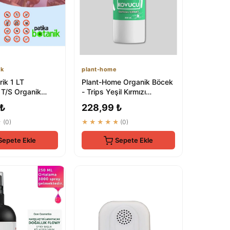
ik
plant-home
ik 1 LT
Plant-Home Organik Böcek
T/S Organik
- Trips Yeşil Kırmızı
ucu | Doğal
Örümcek Unlu Bite Doğal
 ₺
228,99 ₺
eyici
Çözüm
★
(0)
★★★★★
(0)
Sepete Ekle
Sepete Ekle