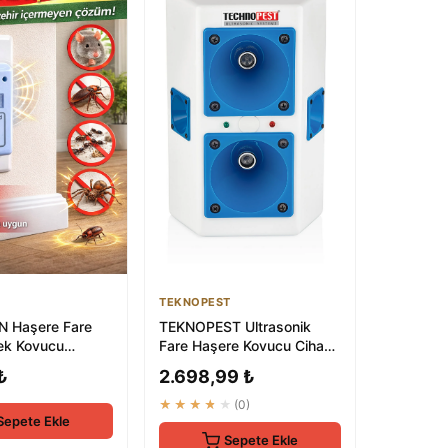
TEKNOPEST
 Haşere Fare
TEKNOPEST Ultrasonik
ek Kovucu
Fare Haşere Kovucu Cihaz
Cihaz Elektirikli
- Böcek Savar Elektronik
₺
2.698,99 ₺
Alet
★★★★★
(0)
Sepete Ekle
Sepete Ekle