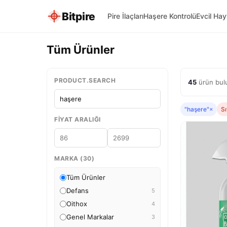
Bitpire
Pire İlaçları
Haşere Kontrolü
Evcil Ha
Tüm Ürünler
PRODUCT.SEARCH
45
ürün bulu
"haşere"
×
Sı
FIYAT ARALIĞI
MARKA (30)
Tüm Ürünler
Defans
5
Oithox
4
Genel Markalar
3