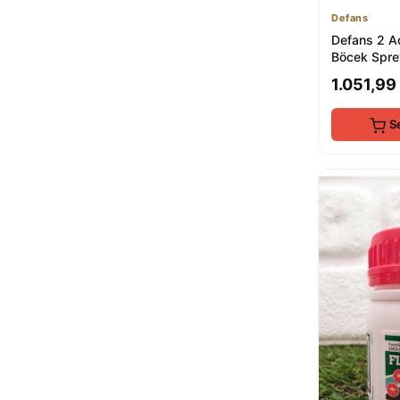
Defans
Defans 2 A
Böcek Spreyi
Pire ve Böc
1.051,99
S