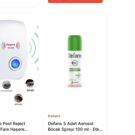
Defans
e Pest Reject
Defans 5 Adet Aerosol
 Fare Haşere
Böcek Spreyi 100 ml - Etkili
vucu
Pire ve Böcek Kontrolü