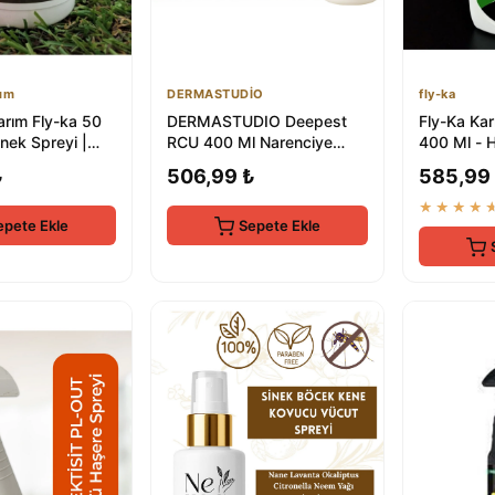
rım
DERMASTUDİO
fly-ka
arım Fly-ka 50
DERMASTUDIO Deepest
Fly-Ka Kar
nek Spreyi |
RCU 400 Ml Narenciye
400 Ml - 
kili Haşere
Kokulu Sinek ve Böcek
Karınca, B
₺
506,99 ₺
585,99
Spreyi
v...
★★★★
epete Ekle
Sepete Ekle