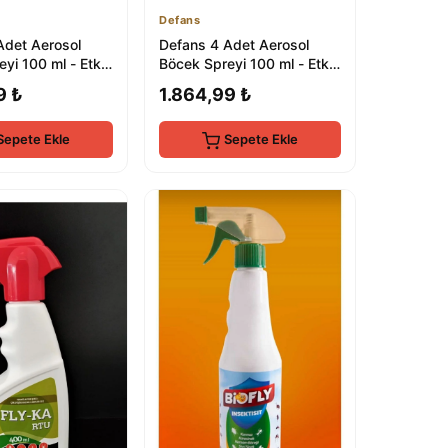
Defans
Adet Aerosol
Defans 4 Adet Aerosol
yi 100 ml - Etkili
Böcek Spreyi 100 ml - Etkili
trolü
Pire ve Böcek Kontrolü
9 ₺
1.864,99 ₺
Sepete Ekle
Sepete Ekle