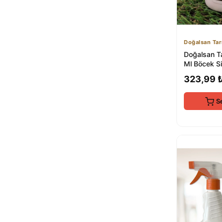
Doğalsan Ta
Doğalsan T
Ml Böcek Si
Doğal ve Et
323,99 
Kontrolü
S