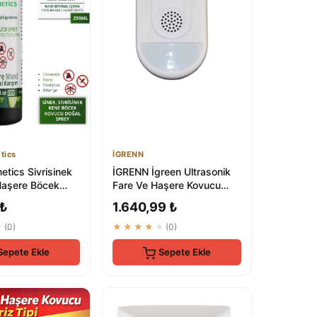
tics
İGRENN
tics Sivrisinek
İGRENN İgreen Ultrasonik
Haşere Böcek
Fare Ve Haşere Kovucu
ğal Sprey
Cihaz - Premium Elektronik
 ₺
1.640,99 ₺
..
Böc...
★
(0)
★★★★★
(0)
Sepete Ekle
Sepete Ekle