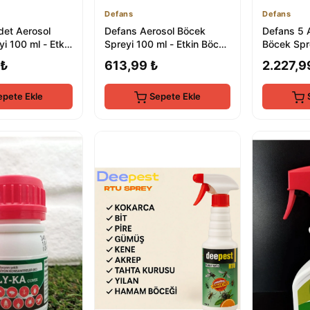
Defans
Defans
det Aerosol
Defans Aerosol Böcek
Defans 5 
 100 ml - Etkili
Spreyi 100 ml - Etkin Böcek
Böcek Spre
ek Kontrolü
Kontrolü İçin
Böcek Kon
 ₺
613,99 ₺
2.227,9
epete Ekle
Sepete Ekle