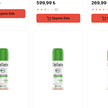
₺
599,99 ₺
269,99
Takılan Elektr...
★★★★★
(0)
★★★★
epete Ekle
Sepete Ekle