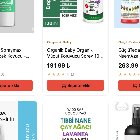
Organik Baby
GüçlüTedar
 Spraymax
Organik Baby Organik
GüçlüTedar
cek Kovucu -
Vücut Koruyucu Sprey 100
NeemAzal 
it Kırmızı
ml - Doğal Ve Vegan İçerikli
Böcek Kov
191,99 ₺
263,99
...
Haşere Önl
(0)
★★★★★
(0)
★★★★
epete Ekle
Sepete Ekle