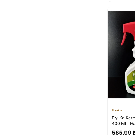
fly-ka
Fly-Ka Karm
400 Ml - H
Karınca, Bi
585,99 
v...