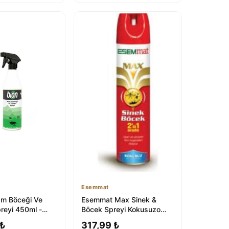
Esemmat
m Böceği Ve
Esemmat Max Sinek &
reyi 450ml -
Böcek Spreyi Kokusuzo
uma
300 Ml - Etkili Haşere
 ₺
317,99 ₺
Kontrolü