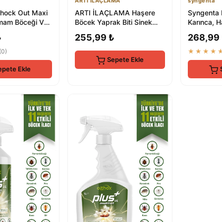
ARTI İLAÇLAMA
syngenta
hock Out Maxi
ARTI İLAÇLAMA Haşere
Syngenta 
mam Böceği Ve
Böcek Yaprak Biti Sinek
Karınca, 
450 ml - Etkili
Spreyi 500ml Çok Etili
Sivrisinek,
₺
255,99 ₺
268,99
Karınca Kene
Kene...
(0)
★★★★
Sepete Ekle
epete Ekle