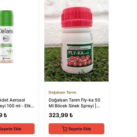
Doğalsan Tarım
Adet Aerosol
Doğalsan Tarım Fly-ka 50
yi 100 ml - Etkili
Ml Böcek Sinek Spreyi |
cek Kontrolü
Doğal ve Etkili Haşere
9 ₺
323,99 ₺
Kontrolü
Sepete Ekle
Sepete Ekle