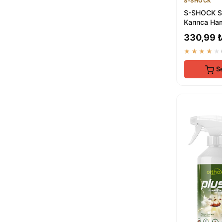
S-SHOCK
S-SHOCK S
Karınca Ha
Kene Spreyi 
330,99 
Ha...
★★★★★
S