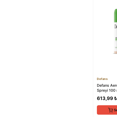
Defans
Defans Aer
Spreyi 100 
Kontrolü İçi
613,99 
S