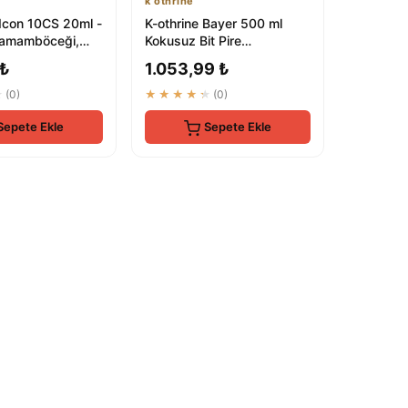
k othrıne
Icon 10CS 20ml -
K-othrine Bayer 500 ml
Hamamböceği,
Kokusuz Bit Pire
 Akrep, Pire,
Hamamböceği Kene
 ₺
1.053,99 ₺
Tahtakurusu İlaç Skt...
★
(0)
★★★★★
(0)
Sepete Ekle
Sepete Ekle