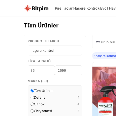
Bitpire
Pire İlaçları
Haşere Kontrolü
Evcil Ha
Tüm Ürünler
PRODUCT.SEARCH
22
ürün bulu
"haşere kontro
FIYAT ARALIĞI
MARKA (30)
Tüm Ürünler
Defans
5
Oithox
4
Chrysamed
3