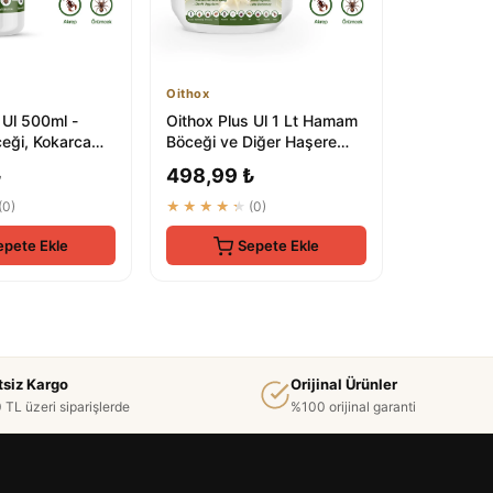
Oithox
 Ul 500ml -
Oithox Plus Ul 1 Lt Hamam
ği, Kokarca
Böceği ve Diğer Haşere
e ve Haşere
Kontrol İlaçı
₺
498,99 ₺
(0)
★★★★★
(0)
epete Ekle
Sepete Ekle
tsiz Kargo
Orijinal Ürünler
 TL üzeri siparişlerde
%100 orijinal garanti