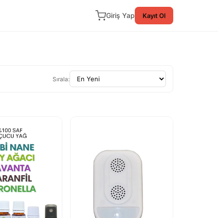
Giriş Yap
Kayıt Ol
Sırala: