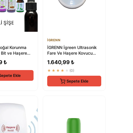
İGRENN
Doğal Korunma
İGRENN İgreen Ultrasonik
, Bit ve Haşere
Fare Ve Haşere Kovucu
Cihaz - Premium Elektronik
9 ₺
1.640,99 ₺
Böc...
★★★★★
(0)
Sepete Ekle
Sepete Ekle