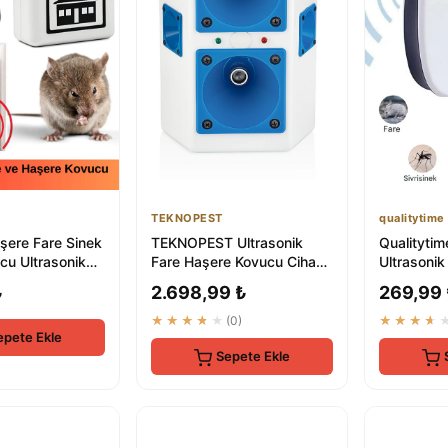
TEKNOPEST
qualitytime
şere Fare Sinek
TEKNOPEST Ultrasonik
Qualitytim
cu Ultrasonik
Fare Haşere Kovucu Cihaz
Ultrasonik
ize Takılır Ka...
- Böcek Savar Elektronik
Böcek Ko
₺
2.698,99 ₺
269,99
Alet
★★★★★
(0)
★★★★
epete Ekle
Sepete Ekle