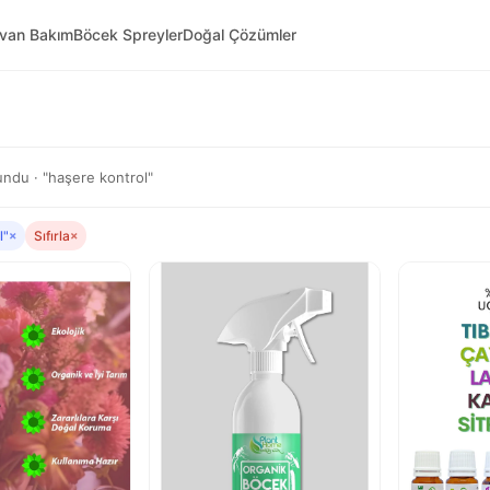
yvan Bakım
Böcek Spreyler
Doğal Çözümler
ndu · "haşere kontrol"
l"
×
Sıfırla
×