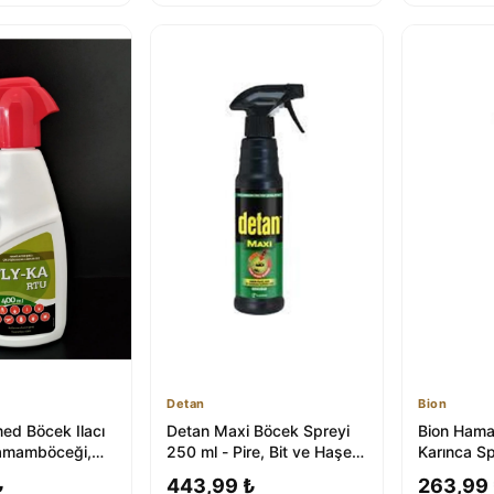
Detan
Bion
ed Böcek Ilacı
Detan Maxi Böcek Spreyi
Bion Hama
amamböceği,
250 ml - Pire, Bit ve Haşere
Karınca Sp
t, Pire, Örümcek
Kontrolü
Doğal Kor
₺
443,99 ₺
263,99