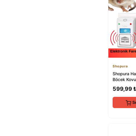
KorPet
Nema Natural
1
TEKNOPEST
1
Caria
1
k othrıne
1
S-SHOCK
1
qualitytime
1
İGRENN
1
fly-ka
1
Shopura
CATİX
1
Shopura Ha
Böcek Kovu
Elektrikli Pr
599,99 
S