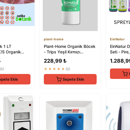
plant-home
EinNatur
k 1 LT
Plant-Home Organik Böcek
EinNatur 
/S Organik
- Trips Yeşil Kırmızı
Seti - Pire
cu | Doğal
Örümcek Unlu Bite Doğal
Kontrolü
₺
228,99 ₺
1.288,9
yici
Çözüm
(0)
★★★★★
(0)
epete Ekle
Sepete Ekle