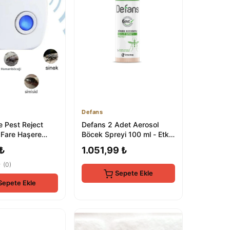
Defans
e Pest Reject
Defans 2 Adet Aerosol
 Fare Haşere
Böcek Spreyi 100 ml - Etkili
vucu
Pire ve Böcek Kontrolü
 ₺
1.051,99 ₺
★
(0)
Sepete Ekle
Sepete Ekle