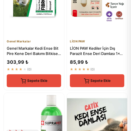
Genel Markalar
LİON PAW
Genel Markalar Kedi Ense Bit
LİON PAW Kediler İçin Dış
Pire Kene Deri Bakımı Bitkisel
Parazit Ense Deri Damlası 1x1
Damla Dış Parazit...
ml
303,99 ₺
85,99 ₺
★★★★★
(0)
★★★★★
(0)
Sepete Ekle
Sepete Ekle