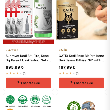
Supravet
CATİX
Supravet Kedi Bit, Pire, Kene
CATİX Kedi Ense Bit Pire Kene
Dış Parazit Uzaklaştırıcı Set -
Deri Bakımı Bitkisel 3x1 ml 1-5
%100 Doğal
Kg
695,99 ₺
167,99 ₺
★★★★★
(0)
★★★★★
(0)
Sepete Ekle
Sepete Ekle