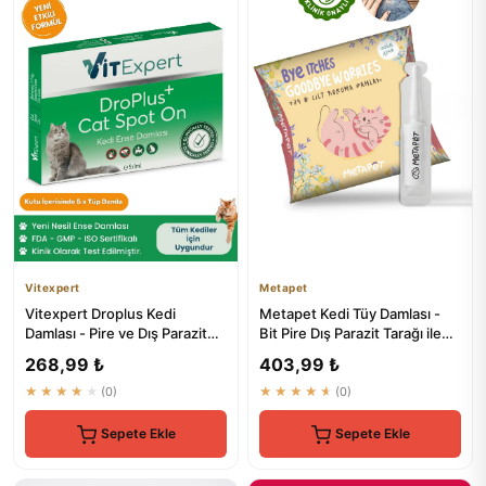
Vitexpert
Metapet
Vitexpert Droplus Kedi
Metapet Kedi Tüy Damlası -
Damlası - Pire ve Dış Parazit
Bit Pire Dış Parazit Tarağı ile
Kontrolü İçin Bitkisel Ç...
Kullanılabilen Bak...
268,99 ₺
403,99 ₺
★★★★★
(0)
★★★★★
(0)
Sepete Ekle
Sepete Ekle