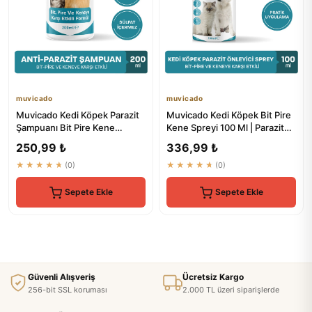
muvicado
muvicado
Muvicado Kedi Köpek Parazit
Muvicado Kedi Köpek Bit Pire
Şampuanı Bit Pire Kene
Kene Spreyi 100 Ml | Parazit
Damlası Tarağı Tasması İle...
Böcek Haşere Kovucu
250,99 ₺
336,99 ₺
★★★★★
(0)
★★★★★
(0)
Sepete Ekle
Sepete Ekle
Güvenli Alışveriş
Ücretsiz Kargo
256-bit SSL koruması
2.000 TL üzeri siparişlerde