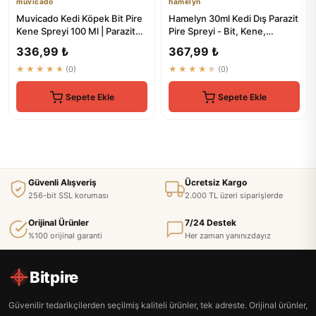
muvicado
hamelyn
Muvicado Kedi Köpek Bit Pire
Hamelyn 30ml Kedi Dış Parazit
Kene Spreyi 100 Ml | Parazit
Pire Spreyi - Bit, Kene,
Böcek Haşere Kovucu
Karınca, Sivrisinek
336,99 ₺
367,99 ₺
★★★★★
(0)
★★★★★
(0)
Sepete Ekle
Sepete Ekle
Güvenli Alışveriş
Ücretsiz Kargo
256-bit SSL koruması
2.000 TL üzeri siparişlerde
Orijinal Ürünler
7/24 Destek
%100 orijinal garanti
Her zaman yanınızdayız
Bitpire
Güvenilir tedarikçilerden seçilmiş kaliteli ürünler, tek adreste. Orijinal ürünler,