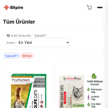
Bitpire
Tüm Ürünler
12
ürün bulundu · "parazit"
Sırala:
"parazit"
×
Sıfırla
×