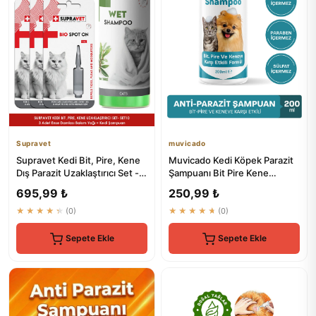
Supravet
muvicado
Supravet Kedi Bit, Pire, Kene
Muvicado Kedi Köpek Parazit
Dış Parazit Uzaklaştırıcı Set -
Şampuanı Bit Pire Kene
%100 Doğal
Damlası Tarağı Tasması İle...
695,99 ₺
250,99 ₺
★★★★★
(0)
★★★★★
(0)
Sepete Ekle
Sepete Ekle