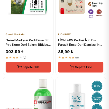
Genel Markalar
LİON PAW
Genel Markalar Kedi Ense Bit
LİON PAW Kediler İçin Dış
Pire Kene Deri Bakımı Bitkisel
Parazit Ense Deri Damlası 1x1
Damla Dış Parazit...
ml
303,99 ₺
85,99 ₺
★★★★★
(0)
★★★★★
(0)
Sepete Ekle
Sepete Ekle