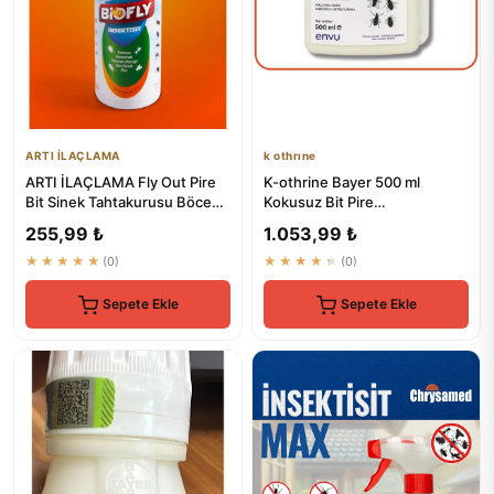
ARTI İLAÇLAMA
k othrıne
ARTI İLAÇLAMA Fly Out Pire
K-othrine Bayer 500 ml
Bit Sinek Tahtakurusu Böcek
Kokusuz Bit Pire
Sivri Spreyi 500ml Çok...
Hamamböceği Kene
255,99 ₺
1.053,99 ₺
Tahtakurusu İlaç Skt...
★★★★★
(0)
★★★★★
(0)
Sepete Ekle
Sepete Ekle