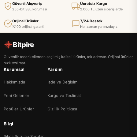
Güvenli Alışveriş
Ücretsiz Kargo
256-bit SSL koruması
2.000 TL üzeri siparişlerde
Orijinal Ürünler
7/24 Destek
%100 orijinal garanti
Her zaman yanınızdayız
Bitpire
Güvenilir tedarikçilerden seçilmiş kaliteli ürünler, tek adreste. Orijinal ürünler,
hızlı teslimat.
Kurumsal
Yardım
Hakkımızda
İade ve Değişim
Yeni Gelenler
Kargo ve Teslimat
Popüler Ürünler
Gizlilik Politikası
Bilgi
Sıkça Sorulan Sorular