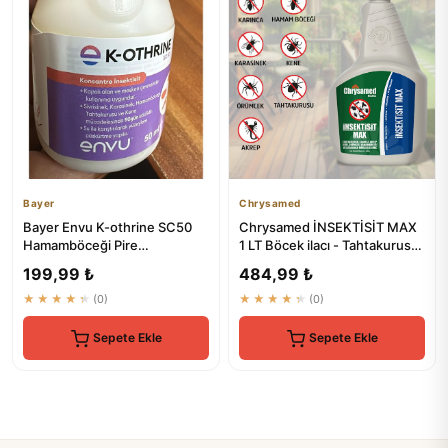
Bayer
Chrysamed
Bayer Envu K-othrine SC50
Chrysamed İNSEKTİSİT MAX
Hamamböceği Pire
1 LT Böcek ilacı - Tahtakurusu,
Tahtakurusu Ve Sivrisinek
Karınca, Akrep, Kene...
199,99 ₺
484,99 ₺
Etkili K...
★★★★★
(0)
★★★★★
(0)
Sepete Ekle
Sepete Ekle