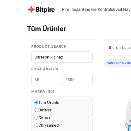
Bitpire
Pire İlaçları
Haşere Kontrolü
Evcil Ha
Tüm Ürünler
PRODUCT.SEARCH
3
ürün bulun
"ultrasonik cih
FIYAT ARALIĞI
MARKA (30)
Tüm Ürünler
Defans
5
Oithox
4
Chrysamed
3