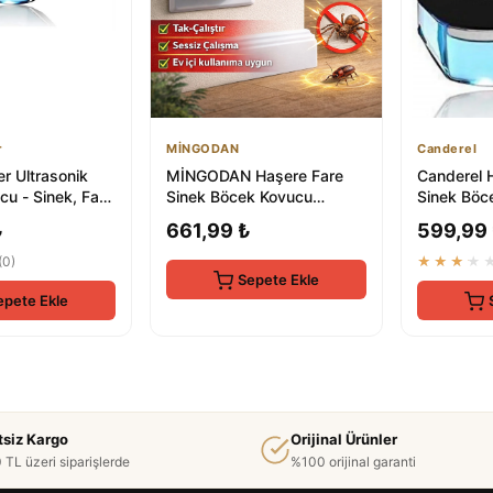
r
MİNGODAN
Canderel
er Ultrasonik
MİNGODAN Haşere Fare
Canderel 
u - Sinek, Fare
Sinek Böcek Kovucu
Sinek Böc
ntrolü
Ultrasonik Cihaz Elektirikli
Ultrasonik
₺
661,99 ₺
599,99
Prize Ta...
Takılan Ele
(0)
★★★★
Sepete Ekle
epete Ekle
tsiz Kargo
Orijinal Ürünler
 TL üzeri siparişlerde
%100 orijinal garanti