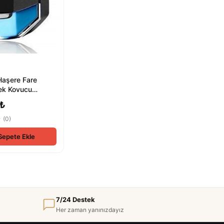
Haşere Fare
ek Kovucu
 Cihaz Prize
 ₺
ktr...
★
(0)
Sepete Ekle
7/24 Destek
Her zaman yanınızdayız