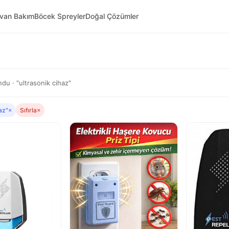
yvan Bakım
Böcek Spreyler
Doğal Çözümler
du · "ultrasonik cihaz"
az"
×
Sıfırla
×