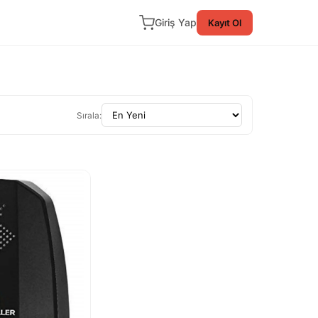
Giriş Yap
Kayıt Ol
Sırala: