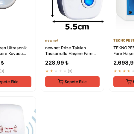
newnet
TEKNOPES
en Ultrasonik
newnet Prize Takılan
TEKNOPEST
şere Kovucu
Tassarruflu Haşere Fare
Fare Haşe
mium Elektronik
Kovucu - Ultrasonik Fare
- Böcek Sa
 ₺
228,99 ₺
2.698,9
Kovucu ...
Alet
(0)
★★★★★
(0)
★★★★
epete Ekle
Sepete Ekle