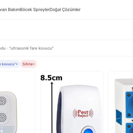
yvan Bakım
Böcek Spreyler
Doğal Çözümler
du · "ultrasonik fare kovucu"
re kovucu"
×
Sıfırla
×