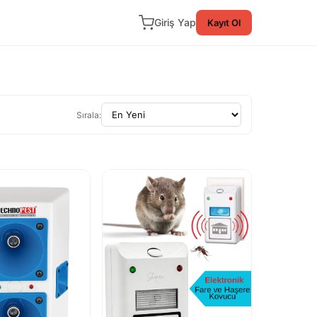
Giriş Yap
Kayıt Ol
Sırala: