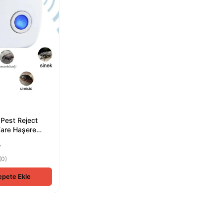
 Pest Reject
Fare Haşere
ucu
₺
(0)
epete Ekle