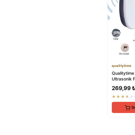
qualitytime
İGRENN
1
Plant Home Power Mix
1
fly-ka
1
CATİX
1
Pest Repeller
1
Deepest
1
Detan
1
LeChaton Pet Care
1
qualitytime
EinNatur
1
Qualitytime
Ultrasonik 
Böcek Kov
269,99 
★★★★★
S