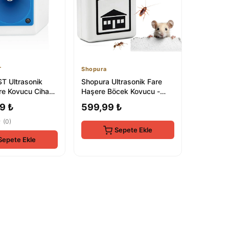
T
Shopura
 Ultrasonik
Shopura Ultrasonik Fare
re Kovucu Cihaz
Haşere Böcek Kovucu -
var Elektronik
Elektrikli Sivrisinek Kovucu
9 ₺
599,99 ₺
★
(0)
Sepete Ekle
Sepete Ekle