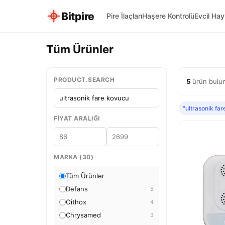
Bitpire
Pire İlaçları
Haşere Kontrolü
Evcil Ha
Tüm Ürünler
PRODUCT.SEARCH
5
ürün bulun
"ultrasonik fa
FIYAT ARALIĞI
MARKA (30)
Tüm Ürünler
Defans
5
Oithox
4
Chrysamed
3