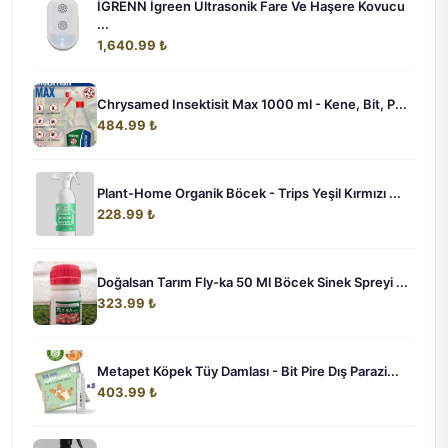
İGRENN İgreen Ultrasonik Fare Ve Haşere Kovucu
...
1,640.99 ₺
Chrysamed Insektisit Max 1000 ml - Kene, Bit, P...
484.99 ₺
Plant-Home Organik Böcek - Trips Yeşil Kırmızı ...
228.99 ₺
Doğalsan Tarım Fly-ka 50 Ml Böcek Sinek Spreyi ...
323.99 ₺
Metapet Köpek Tüy Damlası - Bit Pire Dış Parazi...
403.99 ₺