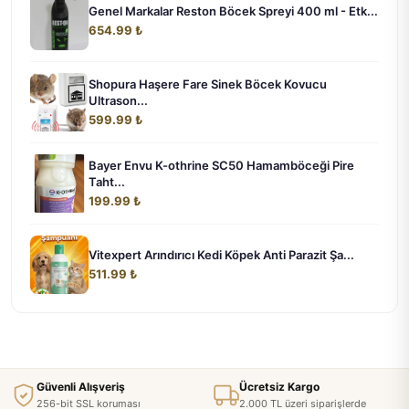
Genel Markalar Reston Böcek Spreyi 400 ml - Etk...
654.99 ₺
Shopura Haşere Fare Sinek Böcek Kovucu
Ultrason...
599.99 ₺
Bayer Envu K-othrine SC50 Hamamböceği Pire
Taht...
199.99 ₺
Vitexpert Arındırıcı Kedi Köpek Anti Parazit Şa...
511.99 ₺
Güvenli Alışveriş
Ücretsiz Kargo
256-bit SSL koruması
2.000 TL üzeri siparişlerde