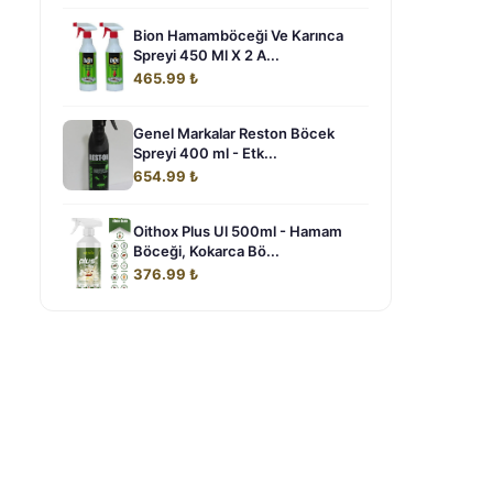
Bion Hamamböceği Ve Karınca
Spreyi 450 Ml X 2 A...
465.99 ₺
Genel Markalar Reston Böcek
Spreyi 400 ml - Etk...
654.99 ₺
Oithox Plus Ul 500ml - Hamam
Böceği, Kokarca Bö...
376.99 ₺