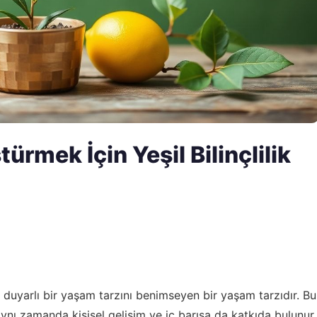
rmek İçin Yeşil Bilinçlilik
e duyarlı bir yaşam tarzını benimseyen bir yaşam tarzıdır. Bu
ynı zamanda kişisel gelişim ve iç barışa da katkıda bulunur.