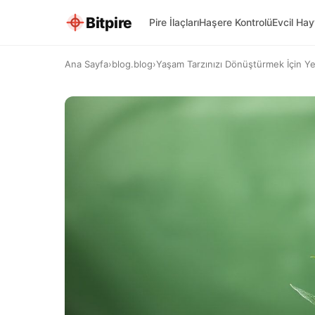
Bitpire
Pire İlaçları
Haşere Kontrolü
Evcil Ha
Ana Sayfa
›
blog.blog
›
Yaşam Tarzınızı Dönüştürmek İçin Yeşil