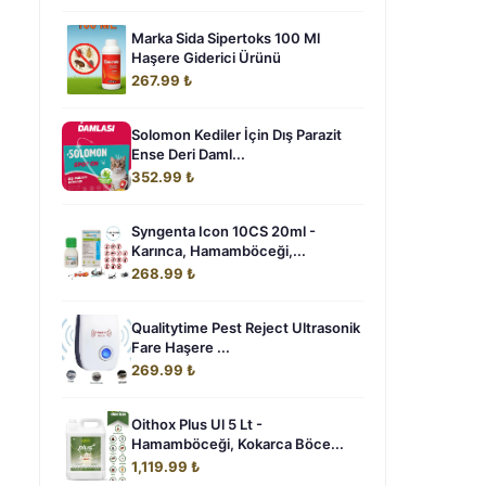
Marka Sida Sipertoks 100 Ml
Haşere Giderici Ürünü
267.99 ₺
Solomon Kediler İçin Dış Parazit
Ense Deri Daml...
352.99 ₺
Syngenta Icon 10CS 20ml -
Karınca, Hamamböceği,...
268.99 ₺
Qualitytime Pest Reject Ultrasonik
Fare Haşere ...
269.99 ₺
Oithox Plus Ul 5 Lt -
Hamamböceği, Kokarca Böce...
1,119.99 ₺