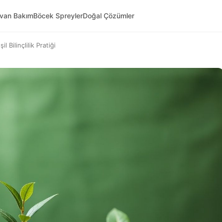
yvan Bakım
Böcek Spreyler
Doğal Çözümler
 Bilinçlilik Pratiği